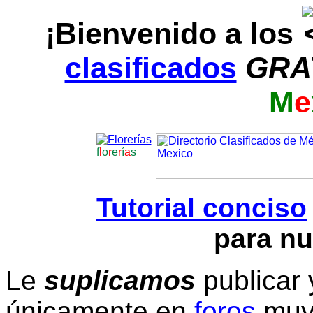
¡Bienvenido a los
clasificados
GRA
M
e
f
l
o
r
e
r
í
a
s
Tutorial conciso
para nu
Le
suplicamos
publicar 
únicamente en
foros
muy 