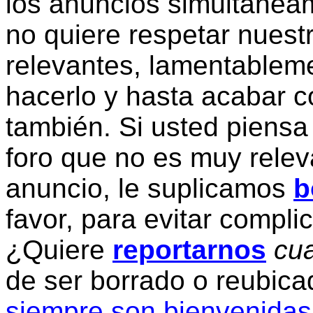
los anuncios simultanea
no quiere respetar nuestr
relevantes, lamentablem
hacerlo y hasta acabar c
también. Si usted piensa
foro que no es muy relev
anuncio, le suplicamos
b
favor, para evitar compli
¿Quiere
reportarnos
cua
de ser borrado o reubic
siempre son bienvenidas