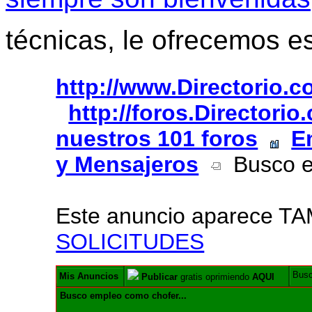
técnicas, le ofrecemos e
http://www.Directorio.
http://foros.Directori
nuestros 101 foros
E
y Mensajeros
Busco em
Este anuncio aparece T
SOLICITUDES
Bus
Mis Anuncios
Publicar
gratis oprimiendo
AQUI
Busco empleo como chofer...