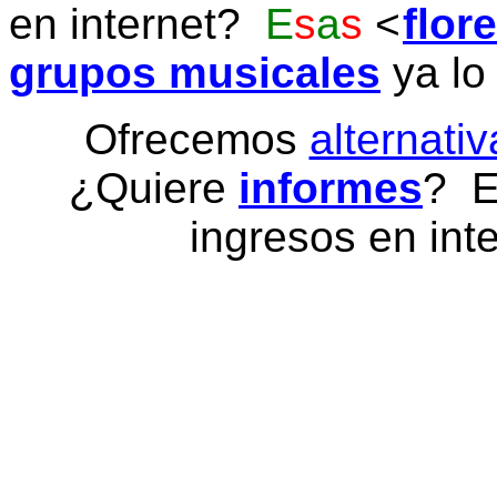
en internet?
E
s
a
s
flor
grupos musicales
ya lo
Ofrecemos
alternativ
¿Quiere
informes
? E
ingresos en inte