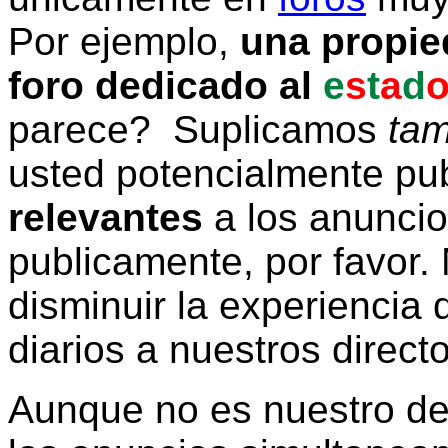
Por ejemplo,
una propie
foro dedicado al
e
s
t
a
d
parece? Suplicamos
tam
usted potencialmente pu
relevantes
a los anunci
publicamente, por favor. 
disminuir la experiencia d
diarios a nuestros direct
Aunque no es nuestro d