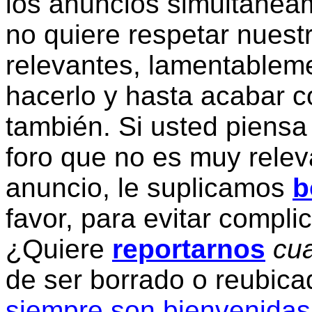
los anuncios simultanea
no quiere respetar nuestr
relevantes, lamentablem
hacerlo y hasta acabar c
también. Si usted piensa
foro que no es muy relev
anuncio, le suplicamos
b
favor, para evitar compli
¿Quiere
reportarnos
cua
de ser borrado o reubic
siempre son bienvenidas