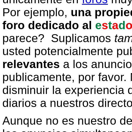
Por ejemplo,
una propie
foro dedicado al
e
s
t
a
d
parece? Suplicamos
tam
usted potencialmente pu
relevantes
a los anunci
publicamente, por favor. 
disminuir la experiencia d
diarios a nuestros direct
Aunque no es nuestro d