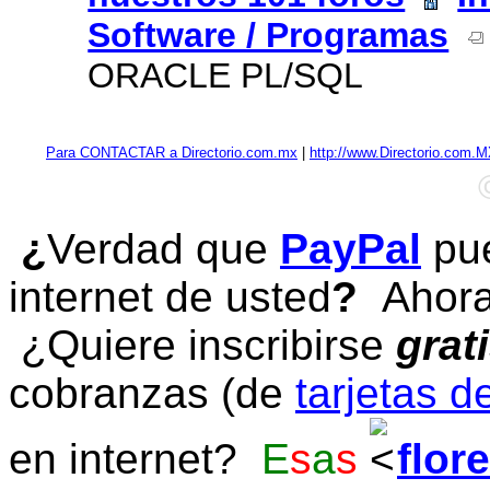
Software / Programas
ORACLE PL/SQL
Para CONTACTAR a Directorio.com.mx
|
http://www.Directorio.com.
¿
Verdad que
PayPal
pue
internet de usted
?
Ahora 
¿Quiere inscribirse
grat
cobranzas (de
tarjetas d
en internet?
E
s
a
s
flor