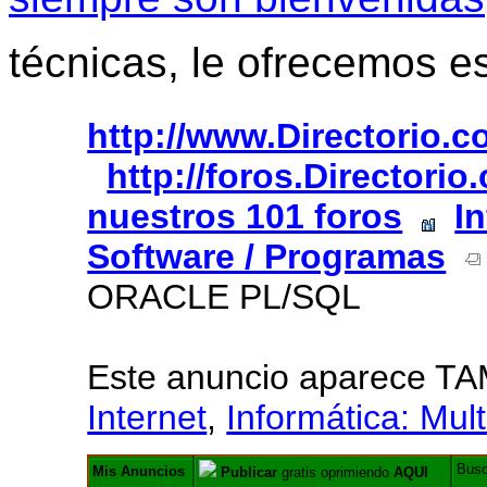
técnicas, le ofrecemos e
http://www.Directorio.
http://foros.Directori
nuestros 101 foros
I
Software / Programas
ORACLE PL/SQL
Este anuncio aparece T
Internet
,
Informática: Mul
Bus
Mis Anuncios
Publicar
gratis oprimiendo
AQUI