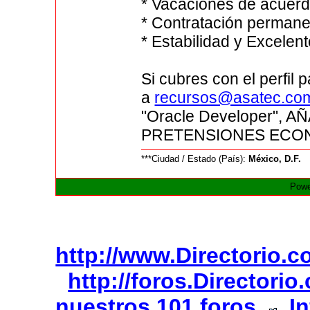
* Vacaciones de acuerdo
* Contratación permanen
* Estabilidad y Excelen
Si cubres con el perfil 
a
recursos@asatec.co
"Oracle Developer",
PRETENSIONES ECONO
***Ciudad / Estado (País):
México, D.F.
Powe
http://www.Directorio.
http://foros.Directori
nuestros 101 foros
I