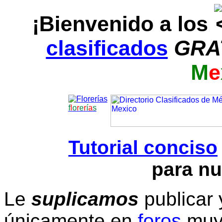
¡Bienvenido a los
clasificados
GRA
M
e
f
l
o
r
e
r
í
a
s
Tutorial conciso
para nu
Le
suplicamos
publicar 
únicamente en
foros
muy 