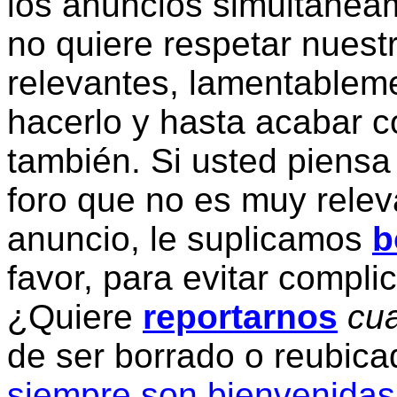
los anuncios simultanea
no quiere respetar nuestr
relevantes, lamentablem
hacerlo y hasta acabar c
también. Si usted piensa
foro que no es muy relev
anuncio, le suplicamos
b
favor, para evitar compli
¿Quiere
reportarnos
cua
de ser borrado o reubic
siempre son bienvenidas