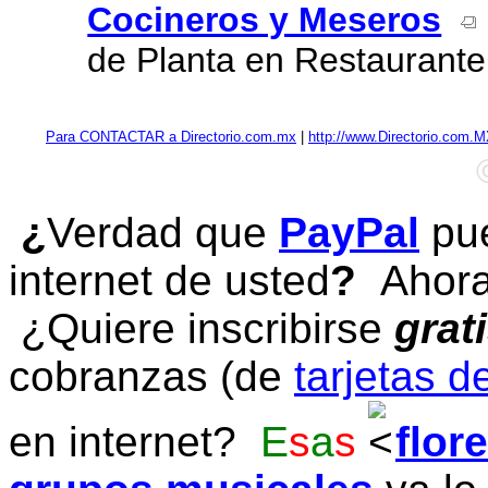
Cocineros y Meseros
de Planta en Restaurant
Para CONTACTAR a Directorio.com.mx
|
http://www.Directorio.com.
¿
Verdad que
PayPal
pue
internet de usted
?
Ahora 
¿Quiere inscribirse
grat
cobranzas (de
tarjetas d
en internet?
E
s
a
s
flor