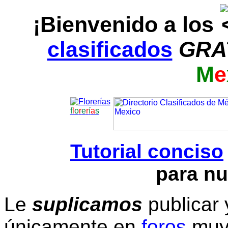
¡Bienvenido a los
clasificados
GRA
M
e
f
l
o
r
e
r
í
a
s
Tutorial conciso
para nu
Le
suplicamos
publicar 
únicamente en
foros
muy 