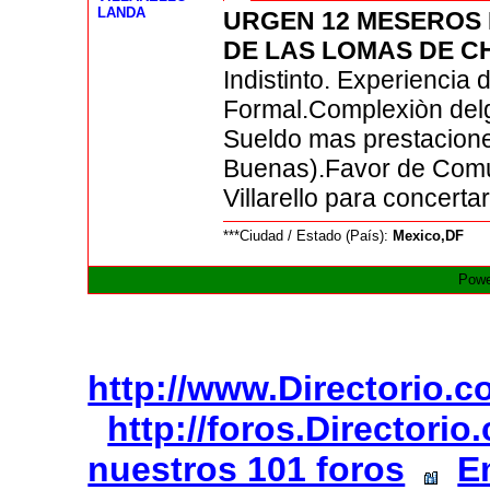
LANDA
URGEN 12 MESEROS
DE LAS LOMAS DE 
Indistinto. Experiencia
Formal.Complexiòn delg
Sueldo mas prestacion
Buenas).Favor de Comu
Villarello para concertar
***Ciudad / Estado (País):
Mexico,DF
Powe
http://www.Directorio.
http://foros.Directori
nuestros 101 foros
E