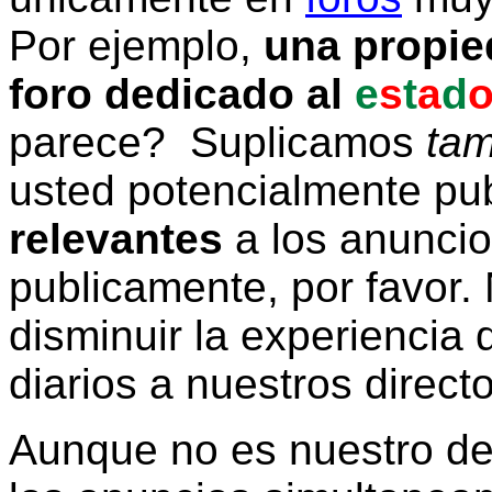
Por ejemplo,
una propie
foro dedicado al
e
s
t
a
d
parece? Suplicamos
tam
usted potencialmente pu
relevantes
a los anunci
publicamente, por favor. 
disminuir la experiencia d
diarios a nuestros direct
Aunque no es nuestro d