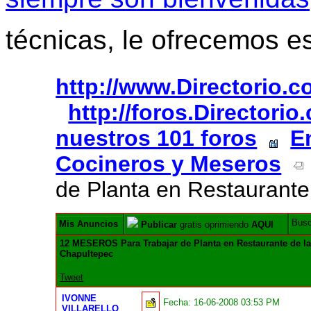
técnicas, le ofrecemos e
http://www.Directorio.
http://foros.Directori
nuestros 101 foros
E
Cocineros y Meseros
de Planta en Restaurant
Bus
Mis Anuncios
Publicar
gratis oprimiendo
AQUI
12 MESEROS Para Trabajar de Planta en Restaurante de 
Chapultepec
Tweet
IVONNE
Fecha:
16-06-2008 03:53 PM
VILLARELLO