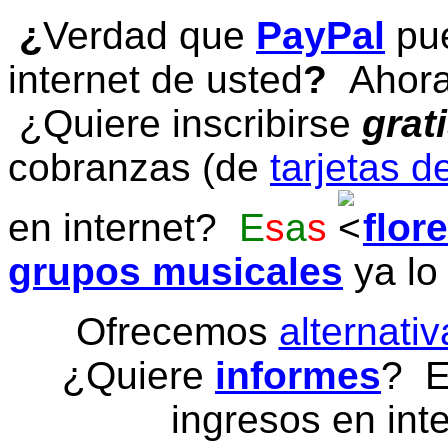
¿
Verdad que
PayPal
pue
internet de usted
?
Ahora 
¿Quiere inscribirse
grat
cobranzas (de
tarjetas d
en internet?
E
s
a
s
flor
grupos musicales
ya lo
Ofrecemos
alternativ
¿Quiere
informes
? E
ingresos en inte