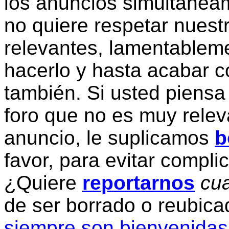
los anuncios simultanea
no quiere respetar nuestr
relevantes, lamentablem
hacerlo y hasta acabar c
también. Si usted piensa
foro que no es muy relev
anuncio, le suplicamos
b
favor, para evitar compli
¿Quiere
reportarnos
cua
de ser borrado o reubic
siempre son bienvenidas