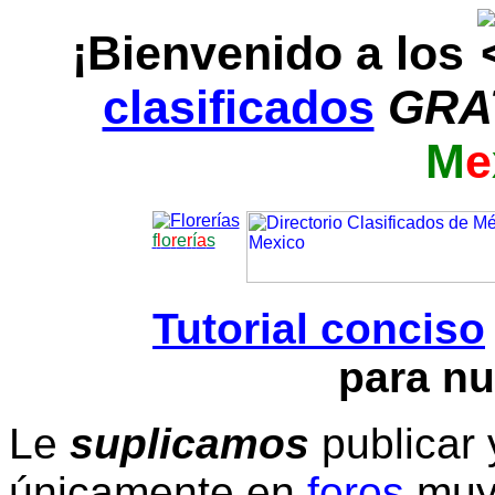
¡Bienvenido a los
clasificados
GRA
M
e
f
l
o
r
e
r
í
a
s
Tutorial conciso
para nu
Le
suplicamos
publicar 
únicamente en
foros
muy 