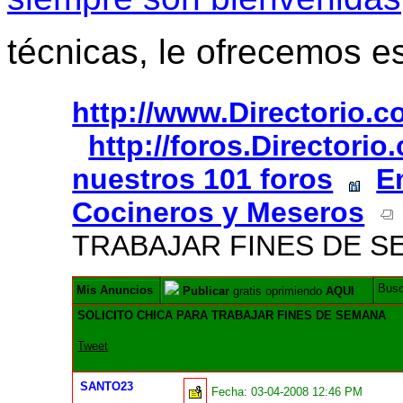
técnicas, le ofrecemos e
http://www.Directorio.
http://foros.Directori
nuestros 101 foros
E
Cocineros y Meseros
TRABAJAR FINES DE 
Bus
Mis Anuncios
Publicar
gratis oprimiendo
AQUI
SOLICITO CHICA PARA TRABAJAR FINES DE SEMANA
Tweet
SANTO23
Fecha:
03-04-2008 12:46 PM