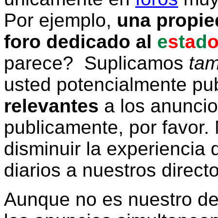
Por ejemplo,
una propie
foro dedicado al
e
s
t
a
d
parece? Suplicamos
tam
usted potencialmente pu
relevantes
a los anunci
publicamente, por favor. 
disminuir la experiencia d
diarios a nuestros direct
Aunque no es nuestro d