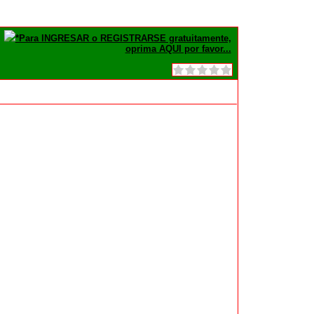
*Para INGRESAR o REGISTRARSE gratuitamente,
oprima AQUI por favor...