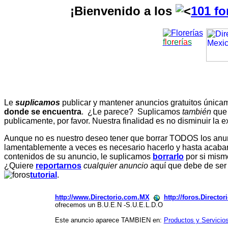
¡Bienvenido a los
101 fo
f
l
o
r
e
r
í
a
s
Le
suplicamos
publicar y mantener anuncios gratuitos únic
donde se encuentra
. ¿Le parece? Suplicamos
también
que
publicamente, por favor. Nuestra finalidad es no disminuir la ex
Aunque no es nuestro deseo tener que borrar TODOS los anunc
lamentablemente a veces es necesario hacerlo y hasta acabar 
contenidos de su anuncio, le suplicamos
borrarlo
por si mismo
¿Quiere
reportarnos
cualquier anuncio
aquí que debe de ser
tutorial
.
http://www.Directorio.com.MX
http://foros.Directo
ofrecemos un B.U.E.N -S.U.E.L.D.O
Este anuncio aparece TAMBIEN en:
Productos y Servicio