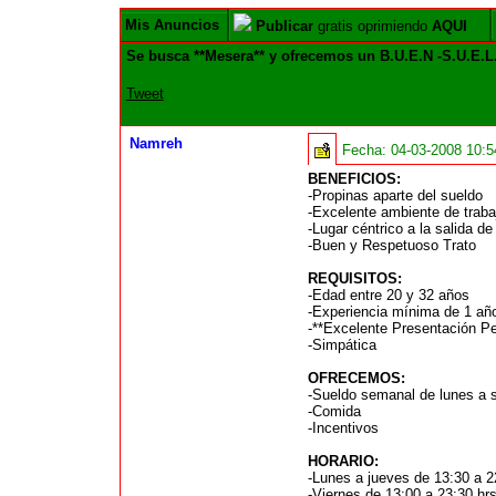
Mis Anuncios
Publicar
gratis oprimiendo
AQUI
Se busca **Mesera** y ofrecemos un B.U.E.N -S.U.E.L
Tweet
Namreh
Fecha:
04-03-2008 10:
BENEFICIOS:
-Propinas aparte del sueldo
-Excelente ambiente de traba
-Lugar céntrico a la salida d
-Buen y Respetuoso Trato
REQUISITOS:
-Edad entre 20 y 32 años
-Experiencia mínima de 1 a
-**Excelente Presentación Pe
-Simpática
OFRECEMOS:
-Sueldo semanal de lunes a 
-Comida
-Incentivos
HORARIO:
-Lunes a jueves de 13:30 a 2
-Viernes de 13:00 a 23:30 hrs