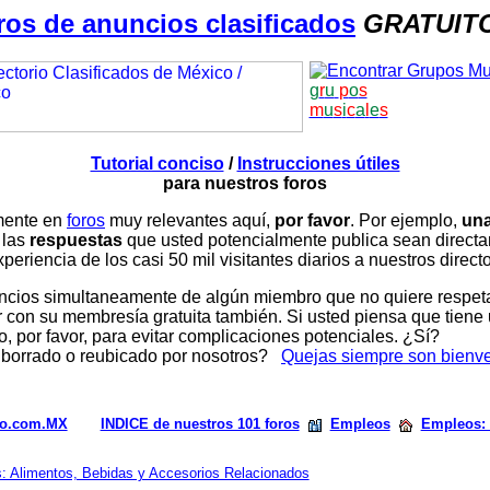
ros de anuncios clasificados
GRATUIT
g
r
u
p
o
s
m
u
s
i
c
a
l
e
s
Tutorial conciso
/
Instrucciones útiles
para nuestros foros
amente en
foros
muy relevantes aquí,
por favor
. Por ejemplo,
una
 las
respuestas
que usted potencialmente publica sean direc
periencia de los casi 50 mil visitantes diarios a nuestros direct
ios simultaneamente de algún miembro que no quiere respetar n
con su membresía gratuita también. Si usted piensa que tiene 
, por favor, para evitar complicaciones potenciales. ¿Sí?
 borrado o reubicado por nosotros?
Quejas siempre son bienv
rio.com.MX
INDICE de nuestros 101 foros
Empleos
Empleos: 
s: Alimentos, Bebidas y Accesorios Relacionados