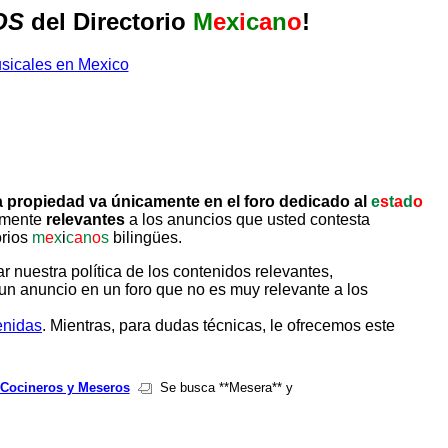
OS
del Directorio
M
e
x
i
c
a
n
o
!
 propiedad va únicamente en el foro dedicado al
e
s
t
a
d
o
tamente
relevantes
a los anuncios que usted contesta
orios
m
e
x
i
c
a
n
o
s
bilingües.
uestra política de los contenidos relevantes,
un anuncio en un foro que no es muy relevante a los
enidas
. Mientras, para dudas técnicas, le ofrecemos este
Cocineros y Meseros
Se busca **Mesera** y