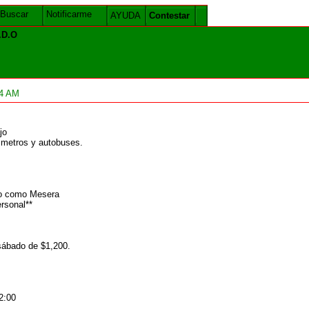
Buscar
Notificarme
AYUDA
Contestar
.D.O
54 AM
jo
e metros y autobuses.
ño como Mesera
rsonal**
sábado de $1,200.
2:00
.