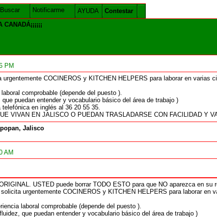
Buscar
Notificarme
AYUDA
Contestar
CANADÁ¡¡¡¡¡¡
16 PM
licita urgentemente COCINEROS y KITCHEN HELPERS para laborar en varias
 laboral comprobable (depende del puesto ).
z, que puedan entender y vocabulario básico del área de trabajo )
telefónica en inglés al 36 20 55 35.
E VIVAN EN JALISCO O PUEDAN TRASLADARSE CON FACILIDAD Y VA
popan, Jalisco
00 AM
 ORIGINAL. USTED puede borrar TODO ESTO para que NO aparezca en su res
l., solicita urgentemente COCINEROS y KITCHEN HELPERS para laborar en 
riencia laboral comprobable (depende del puesto ).
 fluidez, que puedan entender y vocabulario básico del área de trabajo )