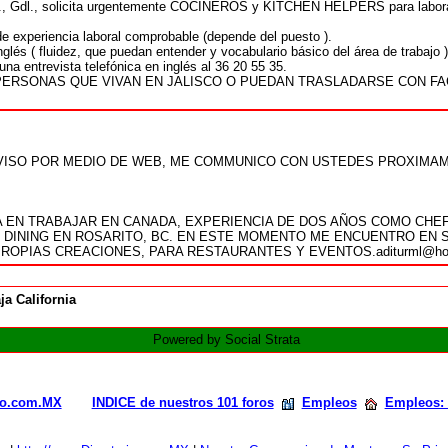
c., Gdl., solicita urgentemente COCINEROS y KITCHEN HELPERS para labor
e experiencia laboral comprobable (depende del puesto ).
nglés ( fluidez, que puedan entender y vocabulario básico del área de trabajo )
na entrevista telefónica en inglés al 36 20 55 35.
PERSONAS QUE VIVAN EN JALISCO O PUEDAN TRASLADARSE CON FAC
AVISO POR MEDIO DE WEB, ME COMMUNICO CON USTEDES PROXIMA
 EN TRABAJAR EN CANADA, EXPERIENCIA DE DOS AÑOS COMO CHE
 DINING EN ROSARITO, BC. EN ESTE MOMENTO ME ENCUENTRO EN S
ROPIAS CREACIONES, PARA RESTAURANTES Y EVENTOS.aditurml@hot
ja California
Powered by Social Strata
rio.com.MX
INDICE de nuestros 101 foros
Empleos
Empleos: 