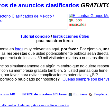
ros de anuncios clasificados
GRATUIT
g
r
u
p
o
s
m
u
s
i
c
a
l
e
s
Tutorial conciso
/
Instrucciones útiles
para nuestros foros
amente en
foros
muy relevantes aquí,
por favor
. Por ejemplo,
una
 las
respuestas
que usted potencialmente publica sean direc
periencia de los casi 50 mil visitantes diarios a nuestros direct
ios simultaneamente de algún miembro que no quiere respetar n
con su membresía gratuita también. Si usted piensa que tiene 
, por favor, para evitar complicaciones potenciales. ¿Sí?
 borrado o reubicado por nosotros?
Quejas siempre son bienv
rio.com.MX
INDICE de nuestros 101 foros
Empleos
Empleos: 
s: Alimentos, Bebidas y Accesorios Relacionados