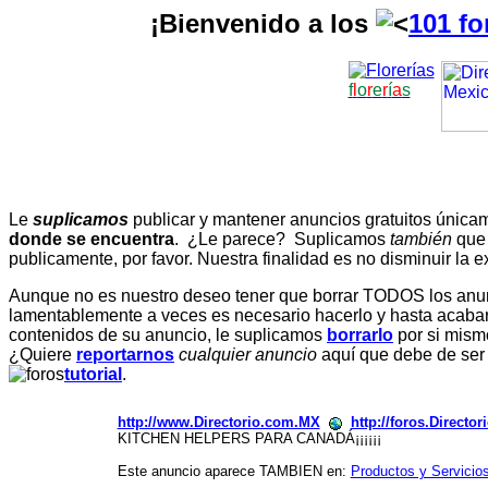
¡Bienvenido a los
101 fo
f
l
o
r
e
r
í
a
s
Le
suplicamos
publicar y mantener anuncios gratuitos únic
donde se encuentra
. ¿Le parece? Suplicamos
también
que
publicamente, por favor. Nuestra finalidad es no disminuir la ex
Aunque no es nuestro deseo tener que borrar TODOS los anunc
lamentablemente a veces es necesario hacerlo y hasta acabar 
contenidos de su anuncio, le suplicamos
borrarlo
por si mismo
¿Quiere
reportarnos
cualquier anuncio
aquí que debe de ser
tutorial
.
http://www.Directorio.com.MX
http://foros.Directo
KITCHEN HELPERS PARA CANADÁ¡¡¡¡¡¡
Este anuncio aparece TAMBIEN en:
Productos y Servicio