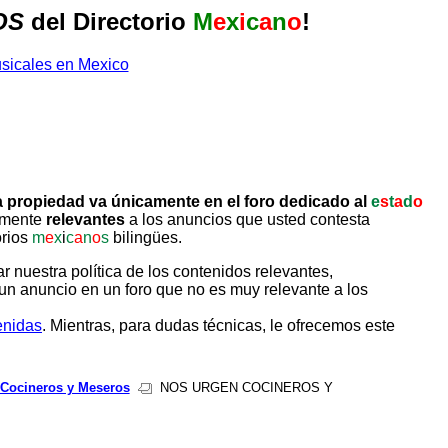
OS
del Directorio
M
e
x
i
c
a
n
o
!
 propiedad va únicamente en el foro dedicado al
e
s
t
a
d
o
tamente
relevantes
a los anuncios que usted contesta
orios
m
e
x
i
c
a
n
o
s
bilingües.
uestra política de los contenidos relevantes,
un anuncio en un foro que no es muy relevante a los
enidas
. Mientras, para dudas técnicas, le ofrecemos este
Cocineros y Meseros
NOS URGEN COCINEROS Y