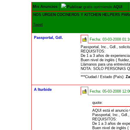
Mis Anuncios
Publicar
gratis oprimiendo
AQUI
NOS URGEN COCINEROS Y KITCHEN HELPERS PARA 
Tweet
Passportal, Gdl.
Fecha:
03-03-2008 01:
Passportal, Inc., Gdl., so
REQUISITOS:
De 1 a 3 años de experiencia
Buen nivel de inglés ( fluide
Llámanos para una entrevista 
NOTA: SOLO PERSONAS QU
***Ciudad / Estado (País):
Za
A Iturbide
Fecha:
05-03-2008 12:
quote:
AQUI está el anuncio
Passportal, Inc., Gd
REQUISITOS:
De 1 a 3 años de expe
Buen nivel de inglés (