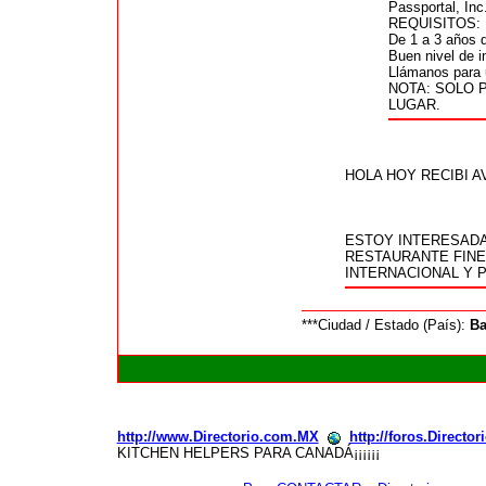
Passportal, In
REQUISITOS:
De 1 a 3 años d
Buen nivel de i
Llámanos para u
NOTA: SOLO 
LUGAR.
HOLA HOY RECIBI 
ESTOY INTERESADA
RESTAURANTE FINE
INTERNACIONAL Y P
***Ciudad / Estado (País):
Ba
http://www.Directorio.com.MX
http://foros.Directo
KITCHEN HELPERS PARA CANADÁ¡¡¡¡¡¡