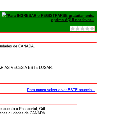
*Para INGRESAR o REGISTRARSE gratuitamente,
oprima AQUI por favor...
 ciudades de CANADÁ.
RIAS VECES A ESTE LUGAR.
Para nunca volver a ver ESTE anuncio...
puesta a Passportal, Gdl.:
varias ciudades de CANADÁ.