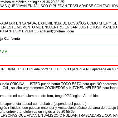
evista telefónica en inglés al 36 20 55 35.
NAS QUE VIVAN EN JALISCO O PUEDAN TRASLADARSE CON FACILIDA
RABAJAR EN CANADA, EXPERIENCIA DE DOS AÑOS COMO CHEF Y G
C. EN ESTE MOMENTO ME ENCUENTRO EN SAN LUIS POTOSI. MANEJO
URANTES Y EVENTOS.aditurml@hotmail.com
ja California
02 AM
 ORIGINAL. USTED puede borrar TODO ESTO para que NO aparezca en su res
nuncio ORIGINAL. USTED puede borrar TODO ESTO para que NO aparezca en
c., Gdl., solicita urgentemente COCINEROS y KITCHEN HELPERS para labor
men de mi curriculum en este foro, tengo 90% ingles. A Iturbide
e experiencia laboral comprobable (depende del puesto ).
nglés ( fluidez, que puedan entender y vocabulario básico del área de trabajo )
na entrevista telefónica en inglés al 36 20 55 35.
PERSONAS QUE VIVAN EN JALISCO O PUEDAN TRASLADARSE CON FAC