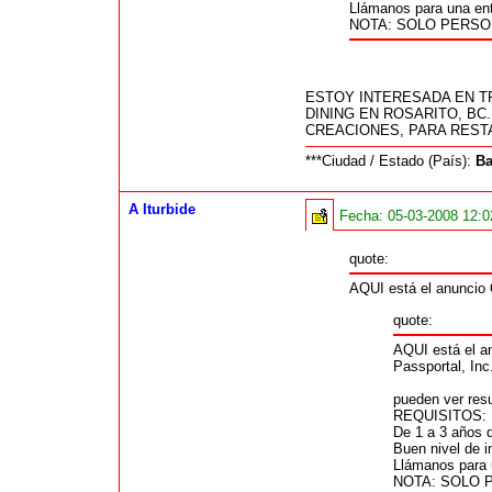
Llámanos para una entr
NOTA: SOLO PERSO
ESTOY INTERESADA EN T
DINING EN ROSARITO, B
CREACIONES, PARA RESTA
***Ciudad / Estado (País):
Ba
A Iturbide
Fecha:
05-03-2008 12:
quote:
AQUI está el anuncio
quote:
AQUI está el a
Passportal, In
pueden ver resu
REQUISITOS:
De 1 a 3 años d
Buen nivel de i
Llámanos para u
NOTA: SOLO 