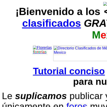
¡Bienvenido a los
clasificados
GRA
M
e
f
l
o
r
e
r
í
a
s
Tutorial conciso
para nu
Le
suplicamos
publicar 
únicamente en
foros
muy 