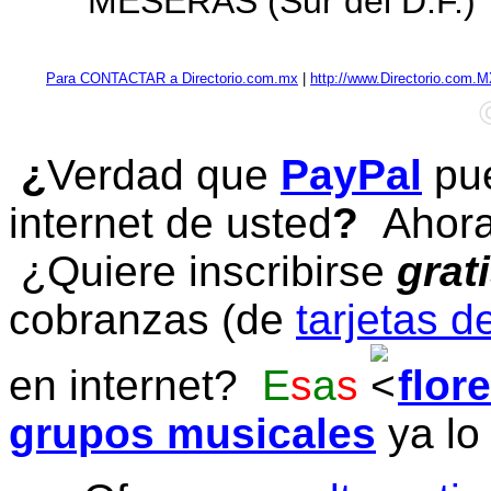
MESERAS (Sur del D.F.)
Para CONTACTAR a Directorio.com.mx
|
http://www.Directorio.com.
¿
Verdad que
PayPal
pue
internet de usted
?
Ahora 
¿Quiere inscribirse
grat
cobranzas (de
tarjetas d
en internet?
E
s
a
s
flor
grupos musicales
ya lo