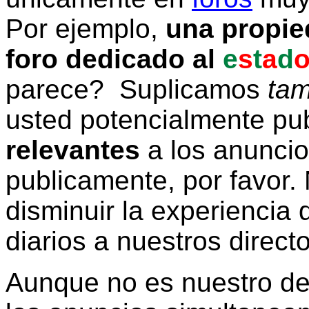
Por ejemplo,
una propie
foro dedicado al
e
s
t
a
d
parece? Suplicamos
tam
usted potencialmente pu
relevantes
a los anunci
publicamente, por favor. 
disminuir la experiencia d
diarios a nuestros direct
Aunque no es nuestro d