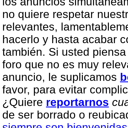
los anuncios simultanea
no quiere respetar nuestr
relevantes, lamentablem
hacerlo y hasta acabar c
también. Si usted piensa
foro que no es muy relev
anuncio, le suplicamos
b
favor, para evitar compli
¿Quiere
reportarnos
cua
de ser borrado o reubic
siempre son bienvenidas