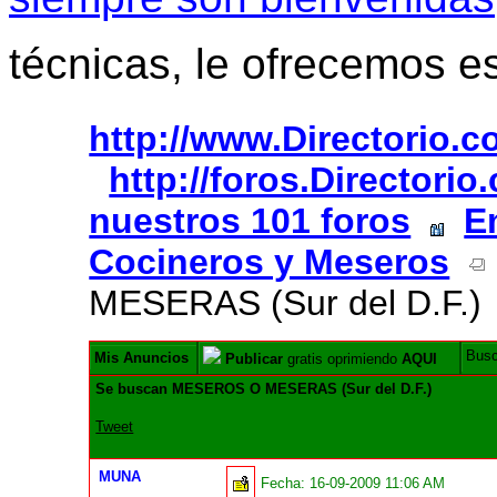
técnicas, le ofrecemos e
http://www.Directorio.
http://foros.Directori
nuestros 101 foros
E
Cocineros y Meseros
MESERAS (Sur del D.F.)
Bus
Mis Anuncios
Publicar
gratis oprimiendo
AQUI
Se buscan MESEROS O MESERAS (Sur del D.F.)
Tweet
MUNA
Fecha:
16-09-2009 11:06 AM