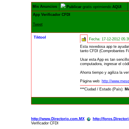
Mis Anuncios
Publicar
gratis oprimiendo
AQUI
App Verificador CFDI
Tweet
Tiktool
Fecha:
17-12-2012 05:
Esta novedosa app te ayudará
tanto CFDI (Comprobantes Fi
Usar esta App es tan sencill
computadora, ingresar el códi
Ahorra tiempo y agiliza la v
Página web:
http://www.mesqu
***Ciudad / Estado (País):
Mé
http://www.Directorio.com.MX
http://foros.Directo
Verificador CFDI