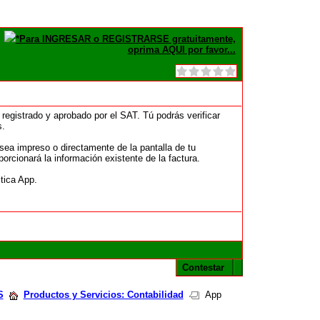
*Para INGRESAR o REGISTRARSE gratuitamente,
oprima AQUI por favor...
egistrado y aprobado por el SAT. Tú podrás verificar
s.
sea impreso o directamente de la pantalla de tu
orcionará la información existente de la factura.
tica App.
Contestar
S
Productos y Servicios: Contabilidad
App