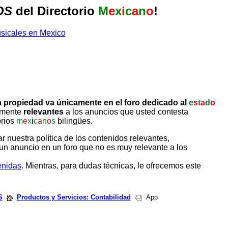
OS
del Directorio
M
e
x
i
c
a
n
o
!
 propiedad va únicamente en el foro dedicado al
e
s
t
a
d
o
tamente
relevantes
a los anuncios que usted contesta
orios
m
e
x
i
c
a
n
o
s
bilingües.
uestra política de los contenidos relevantes,
un anuncio en un foro que no es muy relevante a los
enidas
. Mientras, para dudas técnicas, le ofrecemos este
S
Productos y Servicios: Contabilidad
App