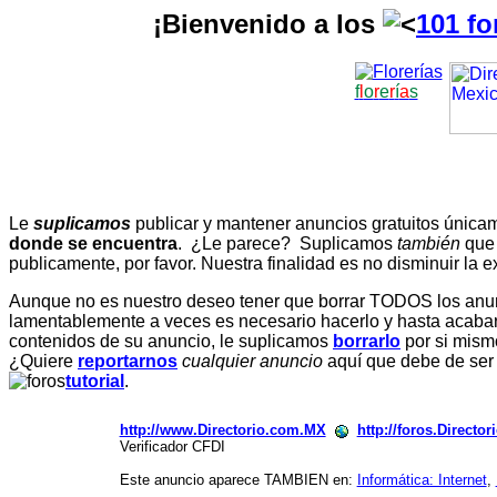
¡Bienvenido a los
101 fo
f
l
o
r
e
r
í
a
s
Le
suplicamos
publicar y mantener anuncios gratuitos únic
donde se encuentra
. ¿Le parece? Suplicamos
también
que
publicamente, por favor. Nuestra finalidad es no disminuir la ex
Aunque no es nuestro deseo tener que borrar TODOS los anunc
lamentablemente a veces es necesario hacerlo y hasta acabar 
contenidos de su anuncio, le suplicamos
borrarlo
por si mismo
¿Quiere
reportarnos
cualquier anuncio
aquí que debe de ser
tutorial
.
http://www.Directorio.com.MX
http://foros.Directo
Verificador CFDI
Este anuncio aparece TAMBIEN en:
Informática: Internet
,