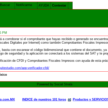
Buscar
Notificarme
AYUDA
Contestar
35 PM
 a corroborar si el comprobante que hayas recibido o generado se encuentra r
scales Digitales por Internet) como también Comprobantes Fiscales Impreso
o, basta con escanear el código bidimensional que contiene el documento, ya 
go de seguridad y la aplicación se conectará a los sistemas del SAT y te prop
erificación de CFDI y Comprobantes Fiscales Impresos con ayuda de esta prác
itestudio.com/app-verificador-cfdi/
xico
Powered by Social Strata
rio.com.MX
INDICE de nuestros 101 foros
Productos y SERVICIO