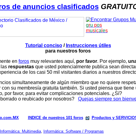
ros de anuncios clasificados
GRATUIT
g
r
u
p
o
s
m
u
s
i
c
a
l
e
s
Tutorial conciso
/
Instrucciones útiles
para nuestros foros
amente en
foros
muy relevantes aquí,
por favor
. Por ejemplo,
una
 las
respuestas
que usted potencialmente publica sean direc
periencia de los casi 50 mil visitantes diarios a nuestros direct
ios simultaneamente de algún miembro que no quiere respetar n
con su membresía gratuita también. Si usted piensa que tiene 
, por favor, para evitar complicaciones potenciales. ¿Sí?
 borrado o reubicado por nosotros?
Quejas siempre son bienv
rio.com.MX
INDICE de nuestros 101 foros
Productos y SERVICIO
Informática: Multimedia
,
Informática: Software / Programas