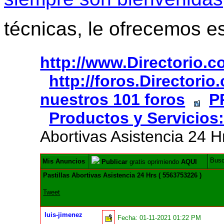
técnicas, le ofrecemos e
http://www.Directorio.
http://foros.Directori
nuestros 101 foros
P
Productos y Servicios:
Abortivas Asistencia 24 
Bus
Mis Anuncios
Publicar
gratis oprimiendo
AQUI
Pastillas Abortivas Asistencia 24 Hrs ( 5563753226 )
Tweet
luis-jimenez
Fecha:
01-11-2021 01:22 PM