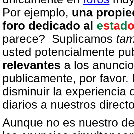
Por ejemplo,
una propie
foro dedicado al
e
s
t
a
d
parece? Suplicamos
tam
usted potencialmente pu
relevantes
a los anunci
publicamente, por favor. 
disminuir la experiencia d
diarios a nuestros direct
Aunque no es nuestro d