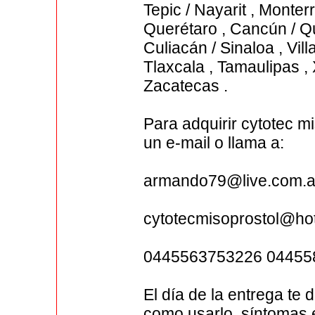
Tepic / Nayarit , Monte
Querétaro , Cancún / Qu
Culiacán / Sinaloa , Vi
Tlaxcala , Tamaulipas , 
Zacatecas .
Para adquirir cytotec 
un e-mail o llama a:
armando79@live.com.a
cytotecmisoprostol@ho
0445563753226 04455
El día de la entrega te 
como usarlo, síntomas 