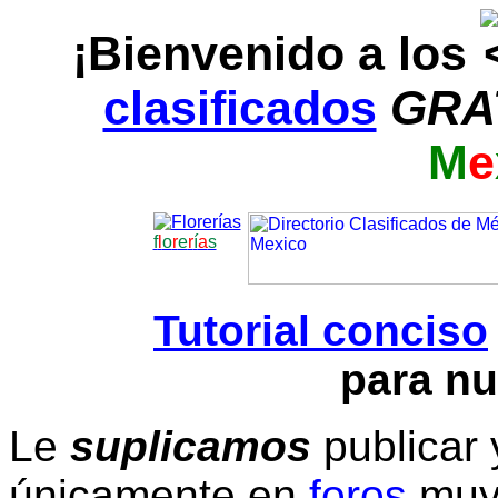
¡Bienvenido a los
clasificados
GRA
M
e
f
l
o
r
e
r
í
a
s
Tutorial conciso
para nu
Le
suplicamos
publicar 
únicamente en
foros
muy 