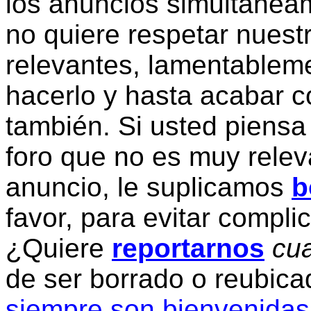
los anuncios simultanea
no quiere respetar nuestr
relevantes, lamentablem
hacerlo y hasta acabar c
también. Si usted piensa
foro que no es muy relev
anuncio, le suplicamos
b
favor, para evitar compli
¿Quiere
reportarnos
cua
de ser borrado o reubic
siempre son bienvenidas