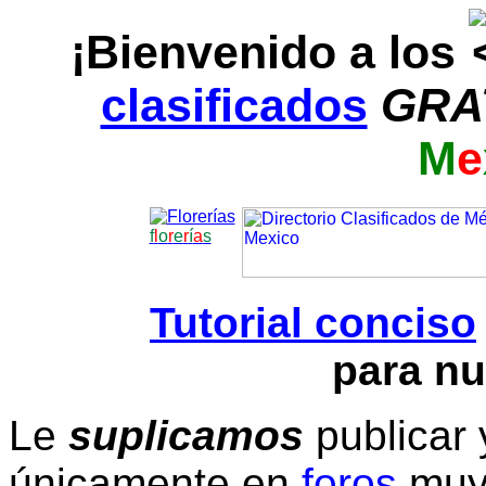
¡Bienvenido a los
clasificados
GRA
M
e
f
l
o
r
e
r
í
a
s
Tutorial conciso
para nu
Le
suplicamos
publicar 
únicamente en
foros
muy 