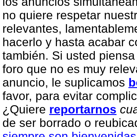
los anuncios simultanea
no quiere respetar nuestr
relevantes, lamentablem
hacerlo y hasta acabar c
también. Si usted piensa
foro que no es muy relev
anuncio, le suplicamos
b
favor, para evitar compli
¿Quiere
reportarnos
cua
de ser borrado o reubic
siempre son bienvenidas