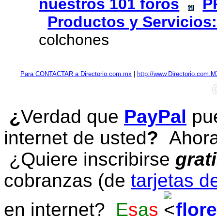
nuestros 101 foros
P
Productos y Servicios:
colchones
Para CONTACTAR a Directorio.com.mx
|
http://www.Directorio.com.
¿
Verdad que
PayPal
pue
internet de usted
?
Ahora 
¿Quiere inscribirse
grat
cobranzas (de
tarjetas d
en internet?
E
s
a
s
flor