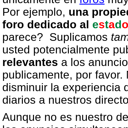
Por ejemplo,
una propie
foro dedicado al
e
s
t
a
d
parece? Suplicamos
tam
usted potencialmente pu
relevantes
a los anunci
publicamente, por favor. 
disminuir la experiencia d
diarios a nuestros direct
Aunque no es nuestro d