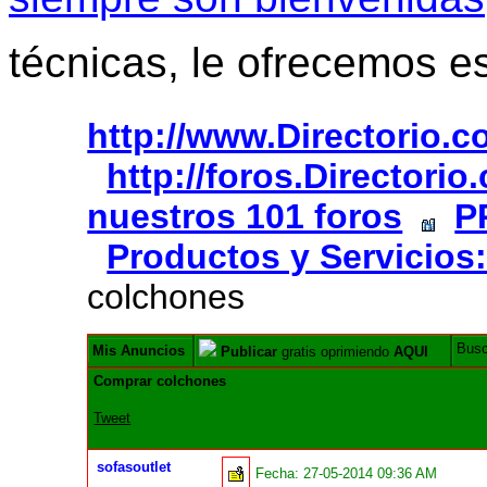
técnicas, le ofrecemos e
http://www.Directorio.
http://foros.Directori
nuestros 101 foros
P
Productos y Servicios:
colchones
Bus
Mis Anuncios
Publicar
gratis oprimiendo
AQUI
Comprar colchones
Tweet
sofasoutlet
Fecha:
27-05-2014 09:36 AM