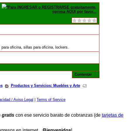
*Para INGRESAR o REGISTRARSE gratuitamente,
oprima AQUI por favor...
a oficina, sillas para oficina, lockers.
Contestar
os
Productos y Servicios: Muebles y Arte
cidad / Aviso Legal
|
Terms of Service
e
gratis
con ese servicio barato de cobranzas (de
tarjetas de
resos en internet. ¡
Bienvenidos
!