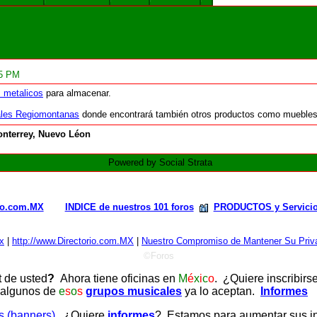
25 PM
 metalicos
para almacenar.
ales Regiomontanas
donde encontrará también otros productos como muebles par
nterrey, Nuevo Léon
Powered by Social Strata
rio.com.MX
INDICE de nuestros 101 foros
PRODUCTOS y Servici
x
|
http://www.Directorio.com.MX
|
Nuestro Compromiso de Mantener Su Priva
©Foros
t de usted
?
Ahora tiene oficinas en
M
é
x
i
c
o
. ¿Quiere inscribirs
 algunos de
e
s
o
s
grupos musicales
ya lo aceptan.
Informes
as (banners)
. ¿Quiere
informes
? Estamos para aumentar sus ing