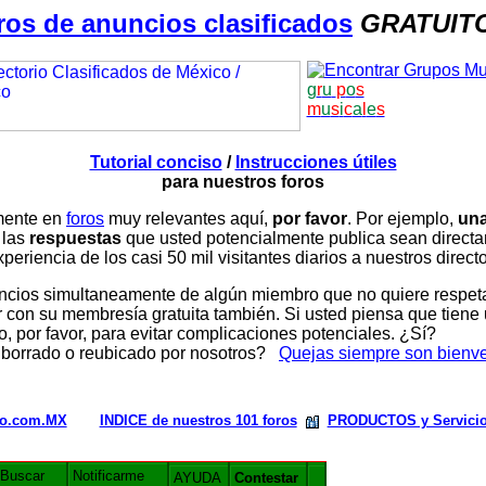
ros de anuncios clasificados
GRATUIT
g
r
u
p
o
s
m
u
s
i
c
a
l
e
s
Tutorial conciso
/
Instrucciones útiles
para nuestros foros
amente en
foros
muy relevantes aquí,
por favor
. Por ejemplo,
una
 las
respuestas
que usted potencialmente publica sean direc
periencia de los casi 50 mil visitantes diarios a nuestros direct
ios simultaneamente de algún miembro que no quiere respetar n
con su membresía gratuita también. Si usted piensa que tiene 
, por favor, para evitar complicaciones potenciales. ¿Sí?
 borrado o reubicado por nosotros?
Quejas siempre son bienv
rio.com.MX
INDICE de nuestros 101 foros
PRODUCTOS y Servici
Buscar
Notificarme
AYUDA
Contestar