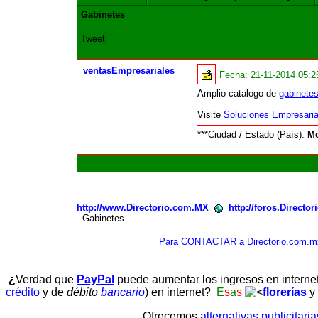
Gabinetes
Tweet
ventasEmpresariales
Fecha:
21-11-2014 05:
Amplio catalogo de
gabinetes
Visite
Soluciones Empresari
***Ciudad / Estado (País):
Mo
http://www.Directorio.com.MX
http://foros.Directo
Gabinetes
Para CONTACTAR a Directorio.com.m
¿
Verdad que
PayPal
puede aumentar los ingresos en interne
crédito
y de
débito
bancario
) en internet?
E
s
a
s
florerías
y
Ofrecemos
alternativas publicitari