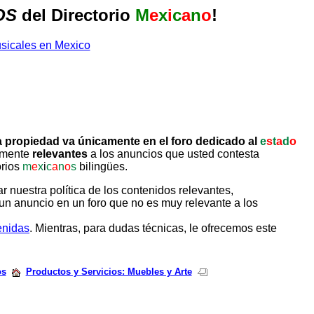
OS
del Directorio
M
e
x
i
c
a
n
o
!
 propiedad va únicamente en el foro dedicado al
e
s
t
a
d
o
tamente
relevantes
a los anuncios que usted contesta
orios
m
e
x
i
c
a
n
o
s
bilingües.
uestra política de los contenidos relevantes,
un anuncio en un foro que no es muy relevante a los
enidas
. Mientras, para dudas técnicas, le ofrecemos este
os
Productos y Servicios: Muebles y Arte