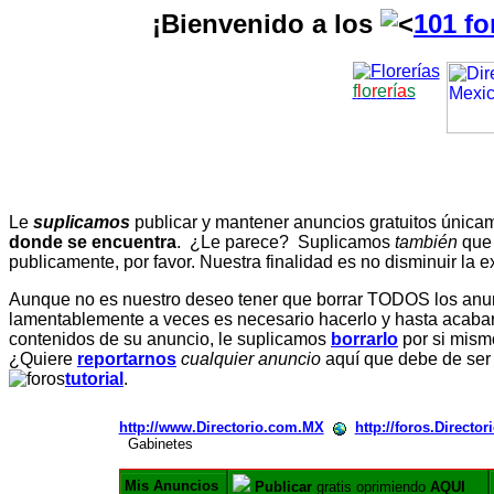
¡Bienvenido a los
101 fo
f
l
o
r
e
r
í
a
s
Le
suplicamos
publicar y mantener anuncios gratuitos únic
donde se encuentra
. ¿Le parece? Suplicamos
también
que
publicamente, por favor. Nuestra finalidad es no disminuir la ex
Aunque no es nuestro deseo tener que borrar TODOS los anunc
lamentablemente a veces es necesario hacerlo y hasta acabar 
contenidos de su anuncio, le suplicamos
borrarlo
por si mismo
¿Quiere
reportarnos
cualquier anuncio
aquí que debe de ser
tutorial
.
http://www.Directorio.com.MX
http://foros.Directo
Gabinetes
Mis Anuncios
Publicar
gratis oprimiendo
AQUI