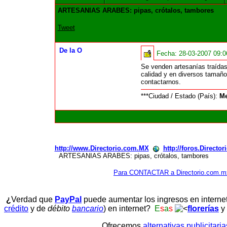
ARTESANIAS ARABES: pipas, crótalos, tambores
Tweet
De la O
Fecha:
28-03-2007 09:
Se venden artesanías traídas
calidad y en diversos tamaño
contactarnos.
***Ciudad / Estado (País):
Me
http://www.Directorio.com.MX
http://foros.Directo
ARTESANIAS ARABES: pipas, crótalos, tambores
Para CONTACTAR a Directorio.com.m
¿
Verdad que
PayPal
puede aumentar los ingresos en interne
crédito
y de
débito
bancario
) en internet?
E
s
a
s
florerías
y
Ofrecemos
alternativas publicitari