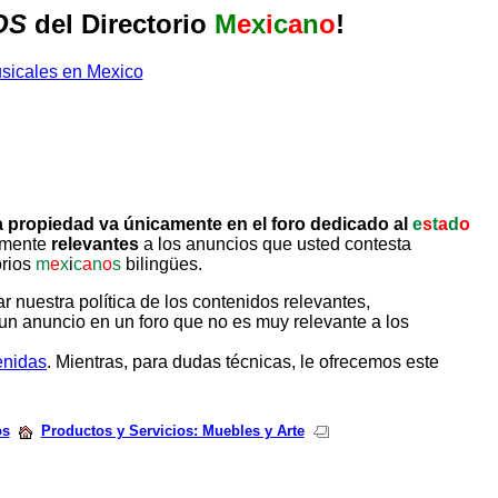
OS
del Directorio
M
e
x
i
c
a
n
o
!
 propiedad va únicamente en el foro dedicado al
e
s
t
a
d
o
tamente
relevantes
a los anuncios que usted contesta
orios
m
e
x
i
c
a
n
o
s
bilingües.
uestra política de los contenidos relevantes,
un anuncio en un foro que no es muy relevante a los
enidas
. Mientras, para dudas técnicas, le ofrecemos este
os
Productos y Servicios: Muebles y Arte