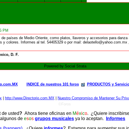
06 PM
 de países de Medio Oriente, como platos, llaveros y accesorios para danza á
s y colores. Informes al tel. 54405329 o por mail: delaotello@yahoo.com.mx , 
xico, D. F.
Powered by Social Strata
rio.com.MX
INDICE de nuestros 101 foros
PRODUCTOS y Servici
x
|
http://www.Directorio.com.MX
|
Nuestro Compromiso de Mantener Su Priva
©Foros
t de usted
?
Ahora tiene oficinas en
M
é
x
i
c
o
. ¿Quiere inscribirs
 algunos de
e
s
o
s
grupos musicales
ya lo aceptan.
Informes
as (banners)
. ¿Quiere
informes
? Estamos para aumentar sus ing