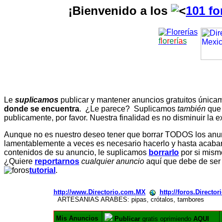
¡Bienvenido a los
101 fo
f
l
o
r
e
r
í
a
s
Le
suplicamos
publicar y mantener anuncios gratuitos únic
donde se encuentra
. ¿Le parece? Suplicamos
también
que
publicamente, por favor. Nuestra finalidad es no disminuir la ex
Aunque no es nuestro deseo tener que borrar TODOS los anunc
lamentablemente a veces es necesario hacerlo y hasta acabar 
contenidos de su anuncio, le suplicamos
borrarlo
por si mismo
¿Quiere
reportarnos
cualquier anuncio
aquí que debe de ser
tutorial
.
http://www.Directorio.com.MX
http://foros.Directo
ARTESANIAS ARABES: pipas, crótalos, tambores
Mis Anuncios
Publicar
gratis oprimiendo
AQUI