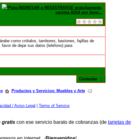
*Para INGRESAR o REGISTRARSE gratuitamente,
oprima AQUI por favor...
rabe como crótalos, tambores, bastones, fajillas de
favor de dejar sus datos (telefono) para
Contestar
os
Productos y Servicios: Muebles y Arte
cidad / Aviso Legal
|
Terms of Service
e
gratis
con ese servicio barato de cobranzas (de
tarjetas de
resos en internet. ¡
Bienvenidos
!