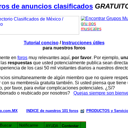
ros de anuncios clasificados
GRATUIT
g
r
u
p
o
s
m
u
s
i
c
a
l
e
s
Tutorial conciso
/
Instrucciones útiles
para nuestros foros
amente en
foros
muy relevantes aquí,
por favor
. Por ejemplo,
una
 las
respuestas
que usted potencialmente publica sean direc
periencia de los casi 50 mil visitantes diarios a nuestros direct
ios simultaneamente de algún miembro que no quiere respetar n
con su membresía gratuita también. Si usted piensa que tiene 
, por favor, para evitar complicaciones potenciales. ¿Sí?
 borrado o reubicado por nosotros?
Quejas siempre son bienv
rio.com.MX
INDICE de nuestros 101 foros
PRODUCTOS y Servici
Buscar
Notificarme
AYUDA
Contestar