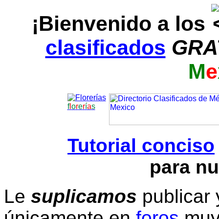
¡Bienvenido a los
clasificados
GRA
M
e
f
l
o
r
e
r
í
a
s
Tutorial conciso
para nu
Le
suplicamos
publicar 
únicamente en
foros
muy 