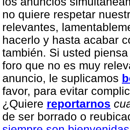
los anuncios simultanea
no quiere respetar nuestr
relevantes, lamentablem
hacerlo y hasta acabar c
también. Si usted piensa
foro que no es muy relev
anuncio, le suplicamos
b
favor, para evitar compli
¿Quiere
reportarnos
cua
de ser borrado o reubic
siempre son bienvenidas