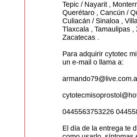
Tepic / Nayarit , Monte
Querétaro , Cancún / Qu
Culiacán / Sinaloa , Vi
Tlaxcala , Tamaulipas , 
Zacatecas .
Para adquirir cytotec 
un e-mail o llama a:
armando79@live.com.a
cytotecmisoprostol@ho
0445563753226 04455
El día de la entrega te 
como usarlo, síntomas 