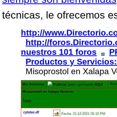
técnicas, le ofrecemos e
http://www.Directorio.
http://foros.Directori
nuestros 101 foros
P
Productos y Servicios:
Misoprostol en Xalapa V
Bus
Mis Anuncios
Publicar
gratis oprimiendo
AQUI
Misoprostol en Xalapa Veracruz
Tweet
cytotec-df
Fecha:
21-12-2021 05:10 PM