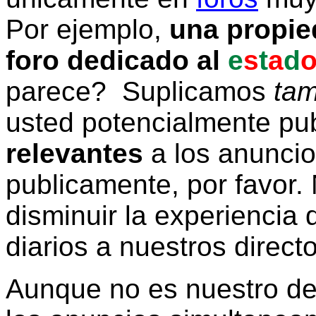
Por ejemplo,
una propie
foro dedicado al
e
s
t
a
d
parece? Suplicamos
tam
usted potencialmente pu
relevantes
a los anunci
publicamente, por favor. 
disminuir la experiencia d
diarios a nuestros direct
Aunque no es nuestro d