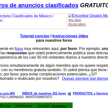
ros de anuncios clasificados
GRATUIT
g
r
u
p
o
s
m
u
s
i
c
a
l
e
s
Tutorial conciso
/
Instrucciones útiles
para nuestros foros
amente en
foros
muy relevantes aquí,
por favor
. Por ejemplo,
una
 las
respuestas
que usted potencialmente publica sean direc
periencia de los casi 50 mil visitantes diarios a nuestros direct
ios simultaneamente de algún miembro que no quiere respetar n
con su membresía gratuita también. Si usted piensa que tiene 
, por favor, para evitar complicaciones potenciales. ¿Sí?
 borrado o reubicado por nosotros?
Quejas siempre son bienv
rio.com.MX
INDICE de nuestros 101 foros
PRODUCTOS y Servici
PISO LAMINADO, MANTENIMIENTO
Buscar
Notificarme
AYUDA
Contestar