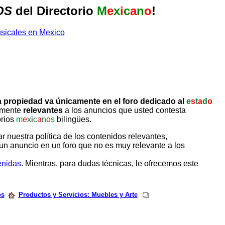
OS
del Directorio
M
e
x
i
c
a
n
o
!
 propiedad va únicamente en el foro dedicado al
e
s
t
a
d
o
tamente
relevantes
a los anuncios que usted contesta
orios
m
e
x
i
c
a
n
o
s
bilingües.
uestra política de los contenidos relevantes,
un anuncio en un foro que no es muy relevante a los
enidas
. Mientras, para dudas técnicas, le ofrecemos este
os
Productos y Servicios: Muebles y Arte