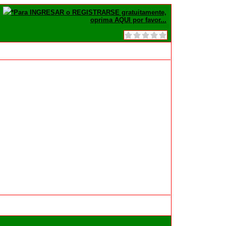
*Para INGRESAR o REGISTRARSE gratuitamente,
oprima AQUI por favor...