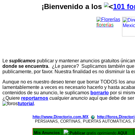
¡Bienvenido a los
101 fo
f
l
o
r
e
r
í
a
s
Le
suplicamos
publicar y mantener anuncios gratuitos únic
donde se encuentra
. ¿Le parece? Suplicamos
también
que
publicamente, por favor. Nuestra finalidad es no disminuir la ex
Aunque no es nuestro deseo tener que borrar TODOS los anunc
lamentablemente a veces es necesario hacerlo y hasta acabar 
contenidos de su anuncio, le suplicamos
borrarlo
por si mismo
¿Quiere
reportarnos
cualquier anuncio
aquí que debe de ser
tutorial
.
http://www.Directorio.com.MX
http://foros.Directo
PERSIANAS, CORTINAS, PUERTAS AUTOMÁTICAS, 
Mis Anuncios
Publicar
gratis oprimiendo
AQUI