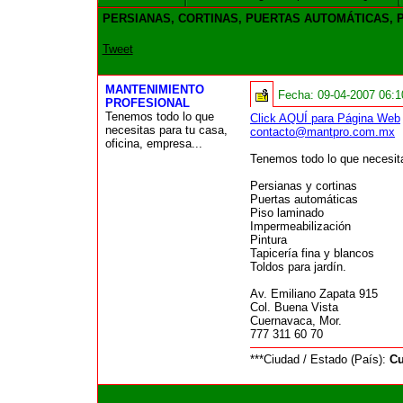
PERSIANAS, CORTINAS, PUERTAS AUTOMÁTICAS, 
Tweet
MANTENIMIENTO
Fecha:
09-04-2007 06:
PROFESIONAL
Tenemos todo lo que
Click AQUÍ para Página Web
necesitas para tu casa,
contacto@mantpro.com.mx
oficina, empresa...
Tenemos todo lo que necesita
Persianas y cortinas
Puertas automáticas
Piso laminado
Impermeabilización
Pintura
Tapicería fina y blancos
Toldos para jardín.
Av. Emiliano Zapata 915
Col. Buena Vista
Cuernavaca, Mor.
777 311 60 70
***Ciudad / Estado (País):
Cu