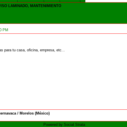
PISO LAMINADO, MANTENIMIENTO
10 PM
s para tu casa, oficina, empresa, etc...
ernavaca / Morelos (México)
Powered by Social Strata