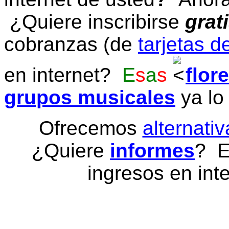
¿Quiere inscribirse
grat
cobranzas (de
tarjetas d
en internet?
E
s
a
s
flor
grupos musicales
ya lo
Ofrecemos
alternativ
¿Quiere
informes
? E
ingresos en inte