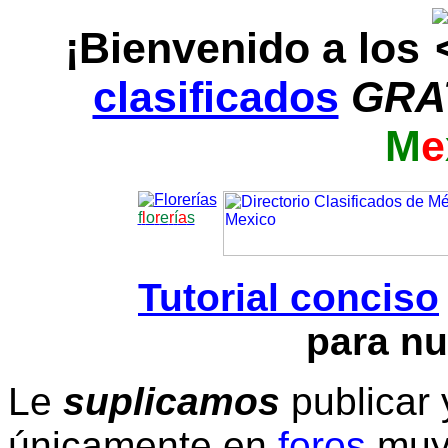
¡Bienvenido a los
clasificados
GRA
M
e
f
l
o
r
e
r
í
a
s
Tutorial conciso
para nu
Le
suplicamos
publicar 
únicamente en
foros
muy 