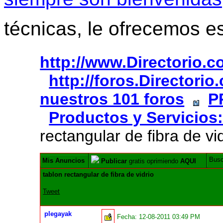
técnicas, le ofrecemos e
http://www.Directorio.
http://foros.Directori
nuestros 101 foros
P
Productos y Servicios:
rectangular de fibra de vi
Bus
Mis Anuncios
Publicar
gratis oprimiendo
AQUI
tablon rectangular de fibra de vidrio
Tweet
plegayak
Fecha:
12-08-2011 03:49 PM