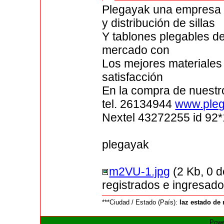
Plegayak una empresa 
y distribución de sillas
Y tablones plegables de
mercado con
Los mejores materiales 
satisfacción
En la compra de nuestro
tel. 26134944
www.ple
Nextel 43272255 id 92
plegayak
m2VU-1.jpg
(2 Kb, 0 
registrados e ingresado
***Ciudad / Estado (País):
laz estado de
Powe