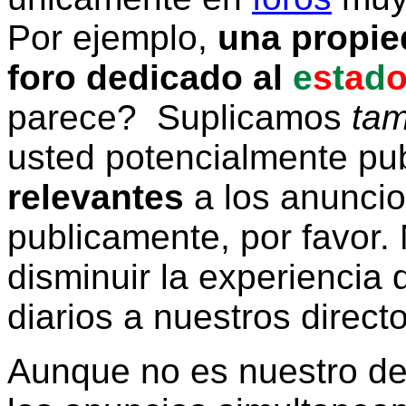
Por ejemplo,
una propie
foro dedicado al
e
s
t
a
d
parece? Suplicamos
tam
usted potencialmente pu
relevantes
a los anunci
publicamente, por favor. 
disminuir la experiencia d
diarios a nuestros direct
Aunque no es nuestro d