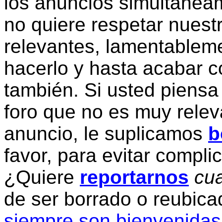
los anuncios simultanea
no quiere respetar nuestr
relevantes, lamentablem
hacerlo y hasta acabar c
también. Si usted piensa
foro que no es muy relev
anuncio, le suplicamos
b
favor, para evitar compli
¿Quiere
reportarnos
cua
de ser borrado o reubic
siempre son bienvenidas