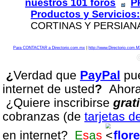
nuestros 101 foros
P
Productos y Servicios:
CORTINAS Y PERSIANAS 
Para CONTACTAR a Directorio.com.mx
|
http://www.Directorio.com.
¿
Verdad que
PayPal
pue
internet de usted
?
Ahora 
¿Quiere inscribirse
grat
cobranzas (de
tarjetas d
en internet?
E
s
a
s
flor