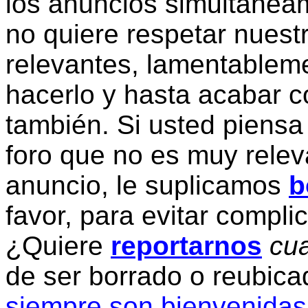
los anuncios simultanea
no quiere respetar nuestr
relevantes, lamentablem
hacerlo y hasta acabar c
también. Si usted piensa
foro que no es muy relev
anuncio, le suplicamos
b
favor, para evitar compli
¿Quiere
reportarnos
cua
de ser borrado o reubic
siempre son bienvenidas