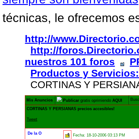
técnicas, le ofrecemos e
http://www.Directorio.
http://foros.Directori
nuestros 101 foros
P
Productos y Servicios:
CORTINAS Y PERSIANAS 
Bus
Mis Anuncios
Publicar
gratis oprimiendo
AQUI
CORTINAS Y PERSIANAS precios accesibles!
Tweet
De la O
Fecha:
18-10-2006 03:13 PM