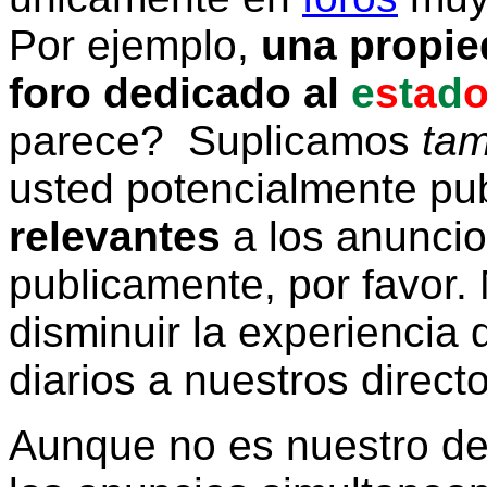
Por ejemplo,
una propie
foro dedicado al
e
s
t
a
d
parece? Suplicamos
tam
usted potencialmente pu
relevantes
a los anunci
publicamente, por favor. 
disminuir la experiencia d
diarios a nuestros direct
Aunque no es nuestro d