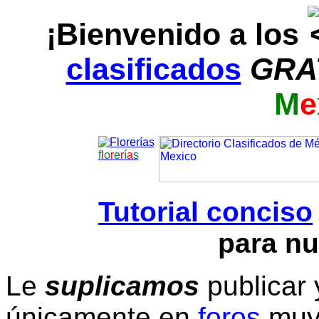
¡Bienvenido a los
clasificados
GRA
M
e
f
l
o
r
e
r
í
a
s
Tutorial conciso
para nu
Le
suplicamos
publicar 
únicamente en
foros
muy 