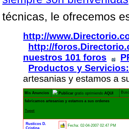
técnicas, le ofrecemos e
http://www.Directorio.
http://foros.Directori
nuestros 101 foros
P
Productos y Servicios:
artesanias y estamos a s
Bus
Mis Anuncios
Publicar
gratis oprimiendo
AQUI
fabricamos artesanias y estamos a sus ordenes
Tweet
Rusticos D.
Fecha:
02-04-2007 02:47 PM
Cristina