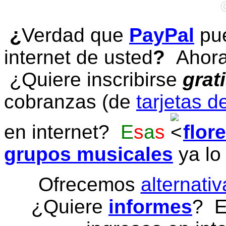
¿
Verdad que
PayPal
pue
internet de usted
?
Ahora 
¿Quiere inscribirse
grat
cobranzas (de
tarjetas d
en internet?
E
s
a
s
flor
grupos musicales
ya lo
Ofrecemos
alternativ
¿Quiere
informes
? E