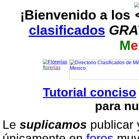
¡Bienvenido a los
clasificados
GRA
M
e
f
l
o
r
e
r
í
a
s
Tutorial conciso
para nu
Le
suplicamos
publicar 
únicamente en
foros
muy 