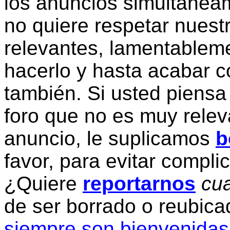
los anuncios simultanea
no quiere respetar nuestr
relevantes, lamentablem
hacerlo y hasta acabar c
también. Si usted piensa
foro que no es muy relev
anuncio, le suplicamos
b
favor, para evitar compli
¿Quiere
reportarnos
cua
de ser borrado o reubic
siempre son bienvenidas