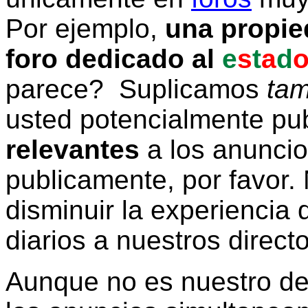
Por ejemplo,
una propie
foro dedicado al
e
s
t
a
d
parece? Suplicamos
tam
usted potencialmente pu
relevantes
a los anunci
publicamente, por favor. 
disminuir la experiencia d
diarios a nuestros direct
Aunque no es nuestro d