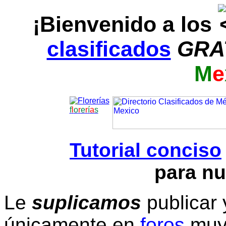
¡Bienvenido a los
clasificados
GRA
M
e
f
l
o
r
e
r
í
a
s
Tutorial conciso
para nu
Le
suplicamos
publicar 
únicamente en
foros
muy 