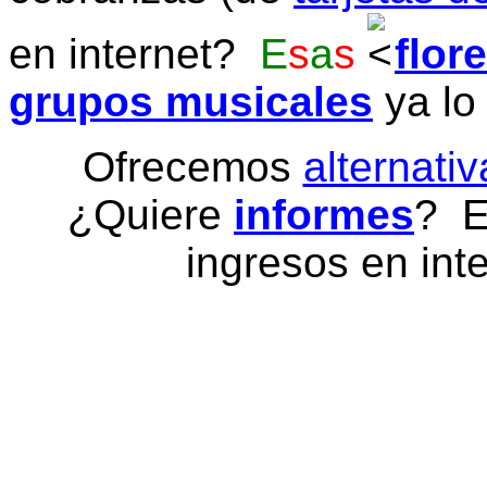
en internet?
E
s
a
s
flor
grupos musicales
ya lo
Ofrecemos
alternativ
¿Quiere
informes
? E
ingresos en inte