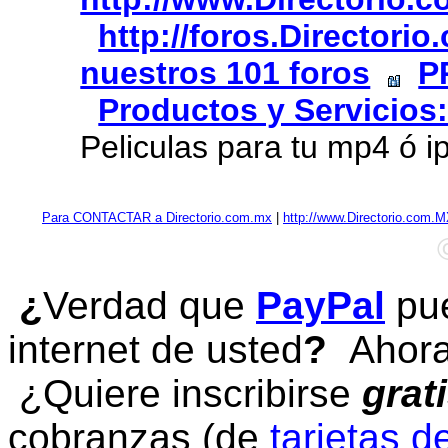
http://foros.Directori
nuestros 101 foros
P
Productos y Servicios:
Peliculas para tu mp4 ó i
Para CONTACTAR a Directorio.com.mx
|
http://www.Directorio.com.
¿
Verdad que
PayPal
pue
internet de usted
?
Ahora 
¿Quiere inscribirse
grat
cobranzas (de
tarjetas d