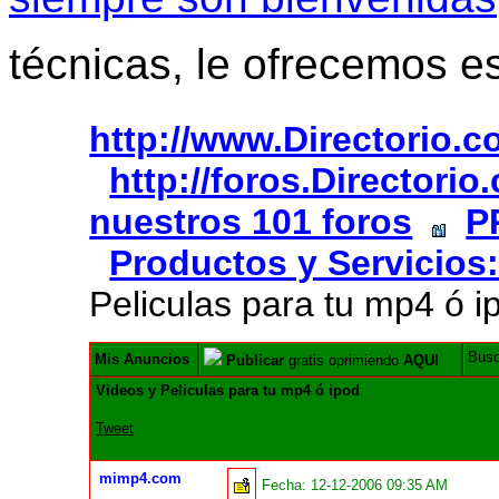
técnicas, le ofrecemos e
http://www.Directorio.
http://foros.Directori
nuestros 101 foros
P
Productos y Servicios:
Peliculas para tu mp4 ó i
Bus
Mis Anuncios
Publicar
gratis oprimiendo
AQUI
Videos y Peliculas para tu mp4 ó ipod
Tweet
mimp4.com
Fecha:
12-12-2006 09:35 AM