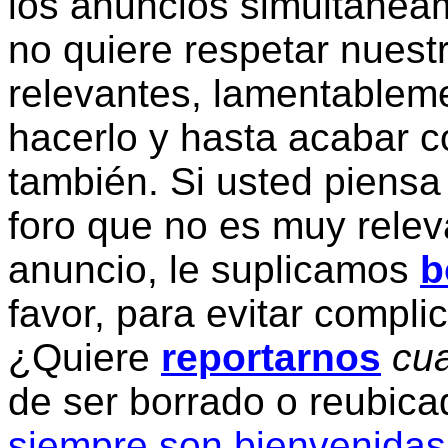
los anuncios simultanea
no quiere respetar nuestr
relevantes, lamentablem
hacerlo y hasta acabar c
también. Si usted piensa
foro que no es muy relev
anuncio, le suplicamos
b
favor, para evitar compli
¿Quiere
reportarnos
cua
de ser borrado o reubic
siempre son bienvenidas