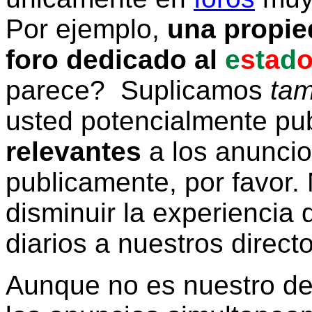
Por ejemplo,
una propie
foro dedicado al
e
s
t
a
d
parece? Suplicamos
tam
usted potencialmente pu
relevantes
a los anunci
publicamente, por favor. 
disminuir la experiencia d
diarios a nuestros direct
Aunque no es nuestro d