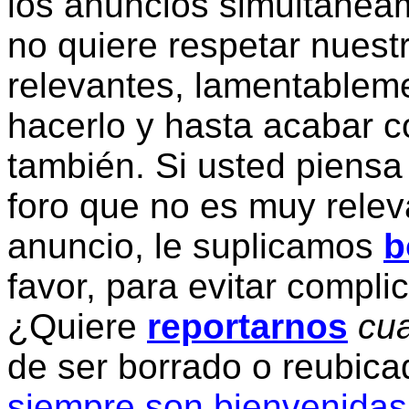
los anuncios simultanea
no quiere respetar nuestr
relevantes, lamentablem
hacerlo y hasta acabar c
también. Si usted piensa
foro que no es muy relev
anuncio, le suplicamos
b
favor, para evitar compli
¿Quiere
reportarnos
cua
de ser borrado o reubic
siempre son bienvenidas