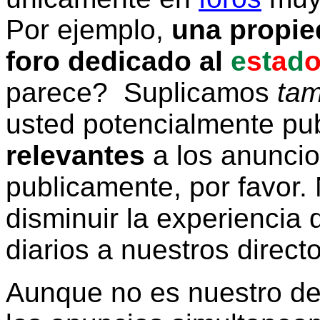
Por ejemplo,
una propie
foro dedicado al
e
s
t
a
d
parece? Suplicamos
tam
usted potencialmente pu
relevantes
a los anunci
publicamente, por favor. 
disminuir la experiencia d
diarios a nuestros direct
Aunque no es nuestro d