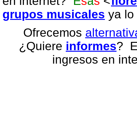
en internet?
E
s
a
s
flor
grupos musicales
ya lo
Ofrecemos
alternativ
¿Quiere
informes
? E
ingresos en inte