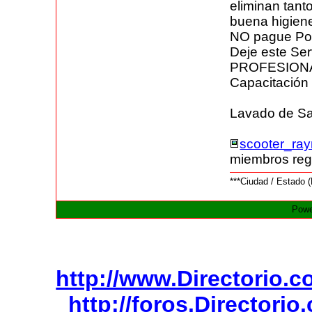
eliminan tan
buena higiene
NO pague Por
Deje este Se
PROFESIONAL
Capacitación
Lavado de Sa
scooter_ray
miembros reg
***Ciudad / Estado 
Powe
http://www.Directorio.
http://foros.Directori