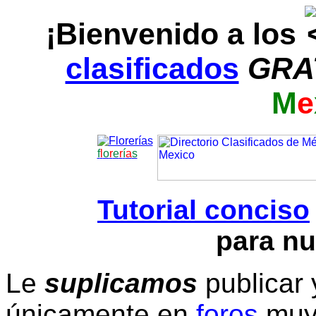
¡Bienvenido a los
clasificados
GRA
M
e
f
l
o
r
e
r
í
a
s
Tutorial conciso
para nu
Le
suplicamos
publicar 
únicamente en
foros
muy 