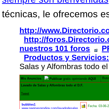
técnicas, le ofrecemos e
http://www.Directorio.
http://foros.Directori
nuestros 101 foros
P
Productos y Servicios:
Salas y Alfombras todo el
Bus
Mis Anuncios
Publicar
gratis oprimiendo
AQUI
Lavado de Salas y Alfombras todo el D.F.
Tweet
bubbles1
Fecha:
03-06-
www.paginasprodigy.com/lavadodesalas