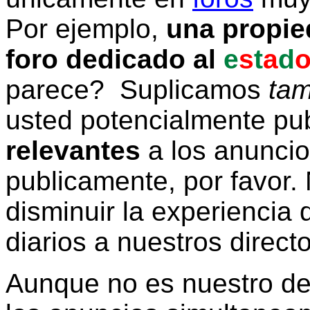
Por ejemplo,
una propie
foro dedicado al
e
s
t
a
d
parece? Suplicamos
tam
usted potencialmente pu
relevantes
a los anunci
publicamente, por favor. 
disminuir la experiencia d
diarios a nuestros direct
Aunque no es nuestro d