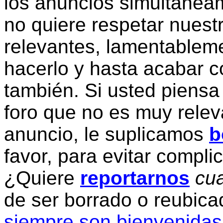
los anuncios simultanea
no quiere respetar nuestr
relevantes, lamentablem
hacerlo y hasta acabar c
también. Si usted piensa
foro que no es muy relev
anuncio, le suplicamos
b
favor, para evitar compli
¿Quiere
reportarnos
cua
de ser borrado o reubic
siempre son bienvenidas