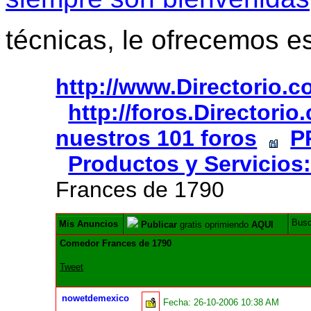
técnicas, le ofrecemos e
http://www.Directorio.
http://foros.Directori
nuestros 101 foros
P
Productos y Servicios:
Frances de 1790
Bus
Mis Anuncios
Publicar
gratis oprimiendo
AQUI
Comedor Frances de 1790
Tweet
nowetdemexico
Fecha:
26-10-2006 10:38 AM