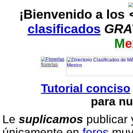
¡Bienvenido a los
clasificados
GRA
M
e
f
l
o
r
e
r
í
a
s
Tutorial conciso
para nu
Le
suplicamos
publicar 
únicamente en
foros
muy 