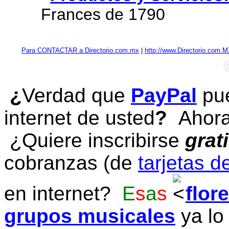
Frances de 1790
Para CONTACTAR a Directorio.com.mx
|
http://www.Directorio.com.
¿
Verdad que
PayPal
pue
internet de usted
?
Ahora 
¿Quiere inscribirse
grat
cobranzas (de
tarjetas d
en internet?
E
s
a
s
flor
grupos musicales
ya lo