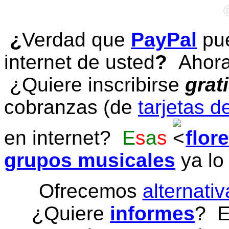
¿
Verdad que
PayPal
pue
internet de usted
?
Ahora 
¿Quiere inscribirse
grat
cobranzas (de
tarjetas d
en internet?
E
s
a
s
flor
grupos musicales
ya lo
Ofrecemos
alternativ
¿Quiere
informes
? E