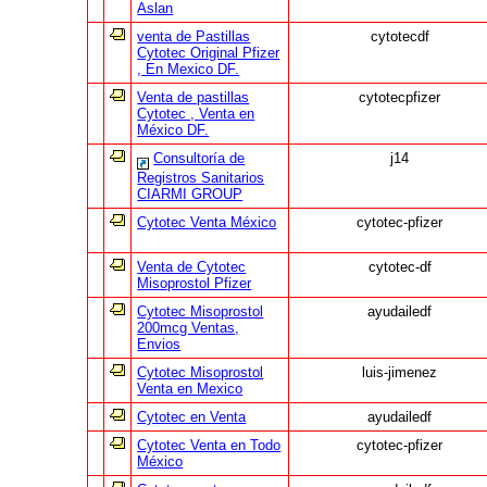
Aslan
venta de Pastillas
cytotecdf
Cytotec Original Pfizer
, En Mexico DF.
Venta de pastillas
cytotecpfizer
Cytotec , Venta en
México DF.
Consultoría de
j14
Registros Sanitarios
CIARMI GROUP
Cytotec Venta México
cytotec-pfizer
Venta de Cytotec
cytotec-df
Misoprostol Pfizer
Cytotec Misoprostol
ayudailedf
200mcg Ventas,
Envios
Cytotec Misoprostol
luis-jimenez
Venta en Mexico
Cytotec en Venta
ayudailedf
Cytotec Venta en Todo
cytotec-pfizer
México