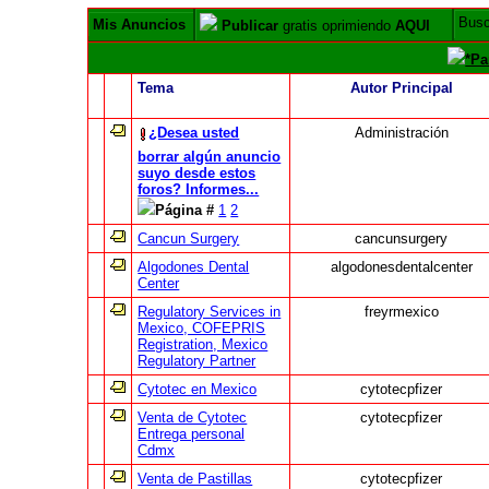
Bus
Mis Anuncios
Publicar
gratis oprimiendo
AQUI
*Pa
Tema
Autor Principal
¿Desea usted
Administración
borrar algún anuncio
suyo desde estos
foros? Informes...
Página #
1
2
Cancun Surgery
cancunsurgery
Algodones Dental
algodonesdentalcenter
Center
Regulatory Services in
freyrmexico
Mexico, COFEPRIS
Registration, Mexico
Regulatory Partner
Cytotec en Mexico
cytotecpfizer
Venta de Cytotec
cytotecpfizer
Entrega personal
Cdmx
Venta de Pastillas
cytotecpfizer