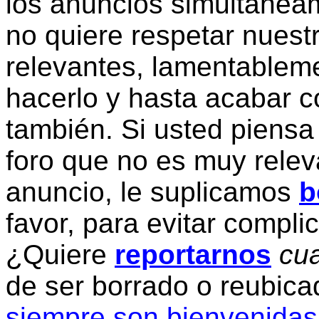
los anuncios simultanea
no quiere respetar nuestr
relevantes, lamentablem
hacerlo y hasta acabar c
también. Si usted piensa
foro que no es muy relev
anuncio, le suplicamos
b
favor, para evitar compli
¿Quiere
reportarnos
cua
de ser borrado o reubic
siempre son bienvenidas