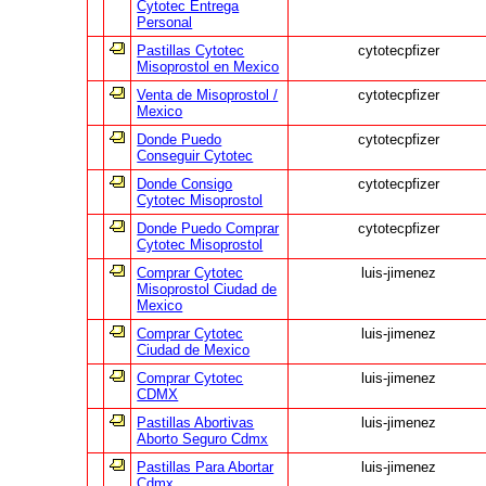
Cytotec Entrega
Personal
Pastillas Cytotec
cytotecpfizer
Misoprostol en Mexico
Venta de Misoprostol /
cytotecpfizer
Mexico
Donde Puedo
cytotecpfizer
Conseguir Cytotec
Donde Consigo
cytotecpfizer
Cytotec Misoprostol
Donde Puedo Comprar
cytotecpfizer
Cytotec Misoprostol
Comprar Cytotec
luis-jimenez
Misoprostol Ciudad de
Mexico
Comprar Cytotec
luis-jimenez
Ciudad de Mexico
Comprar Cytotec
luis-jimenez
CDMX
Pastillas Abortivas
luis-jimenez
Aborto Seguro Cdmx
Pastillas Para Abortar
luis-jimenez
Cdmx