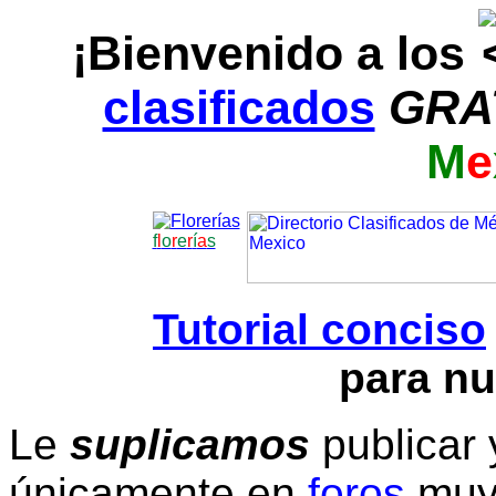
¡Bienvenido a los
clasificados
GRA
M
e
f
l
o
r
e
r
í
a
s
Tutorial conciso
para nu
Le
suplicamos
publicar 
únicamente en
foros
muy 