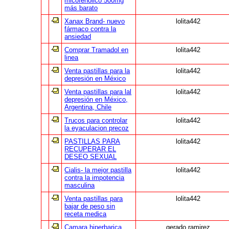
micofenólico 500mg
más barato
Xanax Brand- nuevo
lolita442
fármaco contra la
ansiedad
Comprar Tramadol en
lolita442
linea
Venta pastillas para la
lolita442
depresión en México
Venta pastillas para lal
lolita442
depresión en México,
Argentina, Chile
Trucos para controlar
lolita442
la eyaculacion precoz
PASTILLAS PARA
lolita442
RECUPERAR EL
DESEO SEXUAL
Cialis- la mejor pastilla
lolita442
contra la impotencia
masculina
Venta pastillas para
lolita442
bajar de peso sin
receta medica
Camara hiperbarica
gerado ramirez