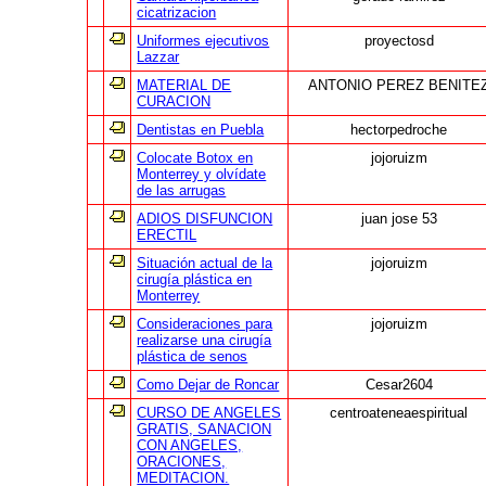
cicatrizacion
Uniformes ejecutivos
proyectosd
Lazzar
MATERIAL DE
ANTONIO PEREZ BENITE
CURACION
Dentistas en Puebla
hectorpedroche
Colocate Botox en
jojoruizm
Monterrey y olvídate
de las arrugas
ADIOS DISFUNCION
juan jose 53
ERECTIL
Situación actual de la
jojoruizm
cirugía plástica en
Monterrey
Consideraciones para
jojoruizm
realizarse una cirugía
plástica de senos
Como Dejar de Roncar
Cesar2604
CURSO DE ANGELES
centroateneaespiritual
GRATIS, SANACION
CON ANGELES,
ORACIONES,
MEDITACION.