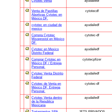
Cytotec venta
ayudailedf
Venta de Pastillas
cytotecdf
Abortivas Cytotec en
México DF.
cytotec en ciudad de
ayudailedf
mexico
Compra Cytotec
cytotec-df
Misoprostol en México
DF.
Cytotec en Mexico
ayudailedf
Distrito Federal
Comprar Cytotec en
cytotecpfizer
México DF / Entrega
Personal.
Cytotec Venta Distrito
ayudailedf
Federal
Cytotec de Venta en
cytotec-df
México DF. Entrega
Personal.
Cytotec Venta dentro
ayudailedf
de la Republica
Mexicana
Tratamientos SPA
JETS PRIVADOS