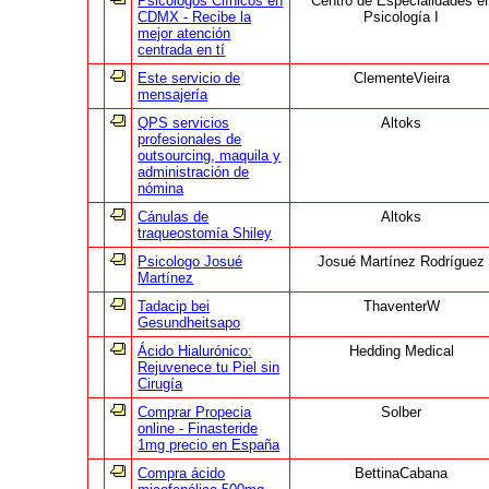
Psicólogos Clínicos en
Centro de Especialidades e
CDMX - Recibe la
Psicología I
mejor atención
centrada en tí
Este servicio de
ClementeVieira
mensajería
QPS servicios
Altoks
profesionales de
outsourcing, maquila y
administración de
nómina
Cánulas de
Altoks
traqueostomía Shiley
Psicologo Josué
Josué Martínez Rodríguez
Martínez
Tadacip bei
ThaventerW
Gesundheitsapo
Ácido Hialurónico:
Hedding Medical
Rejuvenece tu Piel sin
Cirugía
Comprar Propecia
Solber
online - Finasteride
1mg precio en España
Compra ácido
BettinaCabana