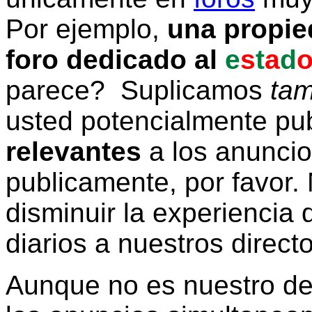
Por ejemplo,
una propie
foro dedicado al
e
s
t
a
d
parece? Suplicamos
tam
usted potencialmente pu
relevantes
a los anunci
publicamente, por favor. 
disminuir la experiencia d
diarios a nuestros direct
Aunque no es nuestro d