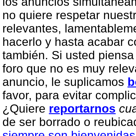
los anuncios simultanea
no quiere respetar nuestr
relevantes, lamentablem
hacerlo y hasta acabar c
también. Si usted piensa
foro que no es muy relev
anuncio, le suplicamos
b
favor, para evitar compli
¿Quiere
reportarnos
cua
de ser borrado o reubic
siempre son bienvenidas