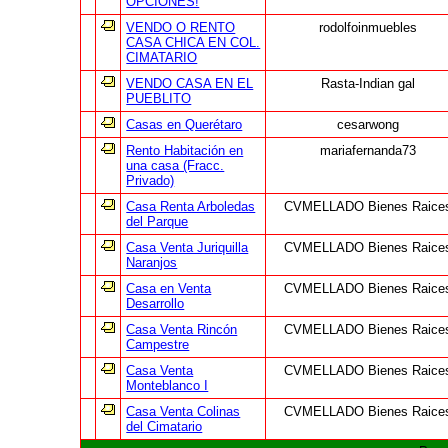
OPCIONES!
VENDO O RENTO
rodolfoinmuebles
CASA CHICA EN COL.
CIMATARIO
VENDO CASA EN EL
Rasta-Indian gal
PUEBLITO
Casas en Querétaro
cesarwong
Rento Habitación en
mariafernanda73
una casa (Fracc.
Privado)
Casa Renta Arboledas
CVMELLADO Bienes Raice
del Parque
Casa Venta Juriquilla
CVMELLADO Bienes Raice
Naranjos
Casa en Venta
CVMELLADO Bienes Raice
Desarrollo
Casa Venta Rincón
CVMELLADO Bienes Raice
Campestre
Casa Venta
CVMELLADO Bienes Raice
Monteblanco I
Casa Venta Colinas
CVMELLADO Bienes Raice
del Cimatario