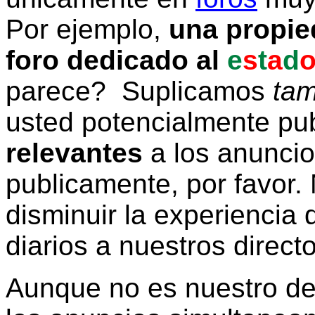
Por ejemplo,
una propie
foro dedicado al
e
s
t
a
d
parece? Suplicamos
tam
usted potencialmente pu
relevantes
a los anunci
publicamente, por favor. 
disminuir la experiencia d
diarios a nuestros direct
Aunque no es nuestro d