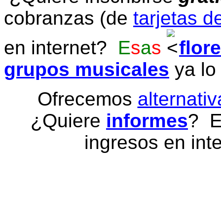
cobranzas (de
tarjetas d
en internet?
E
s
a
s
flor
grupos musicales
ya lo
Ofrecemos
alternativ
¿Quiere
informes
? E
ingresos en inte