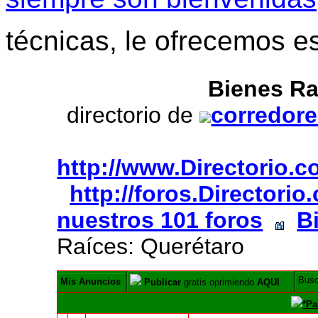
técnicas, le ofrecemos e
Bienes Ra
directorio de
corredore
http://www.Directorio.
http://foros.Directori
nuestros 101 foros
B
Raíces: Querétaro
Bus
Mis Anuncios
Publicar
gratis oprimiendo
AQUI
*Pa