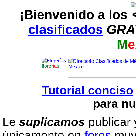
¡Bienvenido a los
clasificados
GRA
M
e
f
l
o
r
e
r
í
a
s
Tutorial conciso
para nu
Le
suplicamos
publicar 
únicamente en
foros
muy 