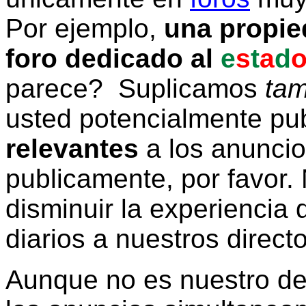
Por ejemplo,
una propie
foro dedicado al
e
s
t
a
d
parece? Suplicamos
tam
usted potencialmente pu
relevantes
a los anunci
publicamente, por favor. 
disminuir la experiencia d
diarios a nuestros direct
Aunque no es nuestro d