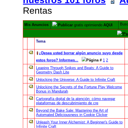
Rentas
Bus
Mis Anuncios
Publicar
gratis oprimiendo
AQUI
*Pa
Tema
¿Desea usted borrar algún anuncio suyo desde
estos foros? Informes...
Página #
1
2
Leaping Through Spikes and Beats: A Guide to
Geometry Dash Lite
Unlocking the Universe: A Guide to Infinite Craft
Unlocking the Secrets of the Fortune Play Welcome
Bonus in Mandurah
Cartografía digital de la atención: cómo navegar
plataformas de descubrimiento de cre
Beyond the Bake Sale: Mastering the Art of
Automated Deliciousness in Cookie Clicker
Unleash Your Inner Alchemist: A Beginner's Guide to
Infinite Craft