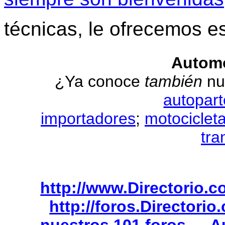
técnicas, le ofrecemos e
Automo
¿Ya conoce
también
nu
autopart
importadores
;
motociclet
tra
http://www.Directorio.
http://foros.Directori
nuestros 101 foros
A