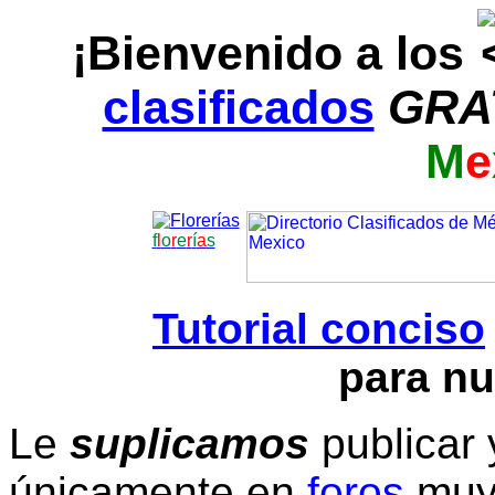
¡Bienvenido a los
clasificados
GRA
M
e
f
l
o
r
e
r
í
a
s
Tutorial conciso
para nu
Le
suplicamos
publicar 
únicamente en
foros
muy 