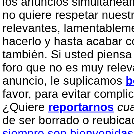
los anuncios simultanea
no quiere respetar nuestr
relevantes, lamentablem
hacerlo y hasta acabar c
también. Si usted piensa
foro que no es muy relev
anuncio, le suplicamos
b
favor, para evitar compli
¿Quiere
reportarnos
cua
de ser borrado o reubic
siempre son bienvenidas