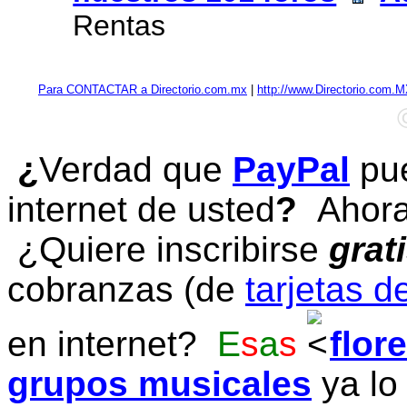
Rentas
Para CONTACTAR a Directorio.com.mx
|
http://www.Directorio.com.
¿
Verdad que
PayPal
pue
internet de usted
?
Ahora 
¿Quiere inscribirse
grat
cobranzas (de
tarjetas d
en internet?
E
s
a
s
flor
grupos musicales
ya lo