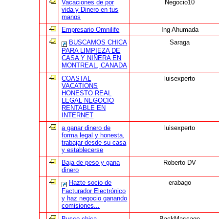
Vacaciones de por
Negocio10
vida y Dinero en tus
manos
Empresario Omnilife
Ing Ahumada
BUSCAMOS CHICA
Saraga
PARA LIMPIEZA DE
CASA Y NIÑERA EN
MONTREAL, CANADA
COASTAL
luisexperto
VACATIONS
HONESTO REAL
LEGAL NEGOCIO
RENTABLE EN
INTERNET
a ganar dinero de
luisexperto
forma legal y honesta,
trabajar desde su casa
y establecerse
Baja de peso y gana
Roberto DV
dinero
Hazte socio de
erabago
Facturador Electrónico
y haz negocio ganando
comisiones...
Busco chica
BackMassage