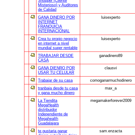
Shopper (Cliente
Misterioso) y Auditores
de Calidad
GANA DINERO POR
luisexperto
INTERNET
FRANQUICIA
INTERNACIONAL
Crea tu propio negocio
luisexperto
en internet a nivel
mundial super rentable
TRABAJAR DESDE
ganadinero89
CASA
GANA DIENRO POR
clausvi
USAR TU CELULAR
Trabajar de su casa
comoganarmuchodinero
tranbaja desde tu casa
max_a
y gana mucho dinero
La Tiendita
megamakerforever2009
MegaHealth
distribuidor
Independiente de
Megahealth
Guadalajara
te gustaria ganar
sam.enzacta