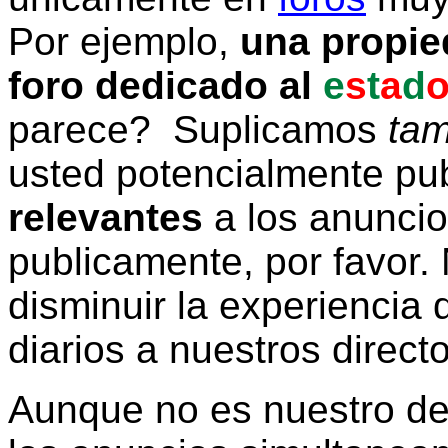
Por ejemplo,
una propie
foro dedicado al
e
s
t
a
d
parece? Suplicamos
tam
usted potencialmente pu
relevantes
a los anunci
publicamente, por favor. 
disminuir la experiencia d
diarios a nuestros direct
Aunque no es nuestro d