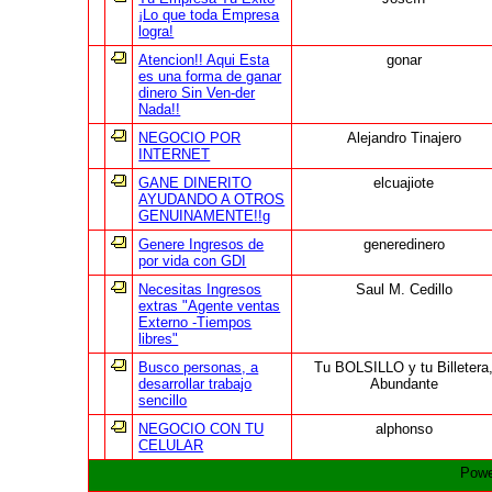
¡Lo que toda Empresa
logra!
Atencion!! Aqui Esta
gonar
es una forma de ganar
dinero Sin Ven-der
Nada!!
NEGOCIO POR
Alejandro Tinajero
INTERNET
GANE DINERITO
elcuajiote
AYUDANDO A OTROS
GENUINAMENTE!!g
Genere Ingresos de
generedinero
por vida con GDI
Necesitas Ingresos
Saul M. Cedillo
extras "Agente ventas
Externo -Tiempos
libres"
Busco personas, a
Tu BOLSILLO y tu Billetera
desarrollar trabajo
Abundante
sencillo
NEGOCIO CON TU
alphonso
CELULAR
Powe