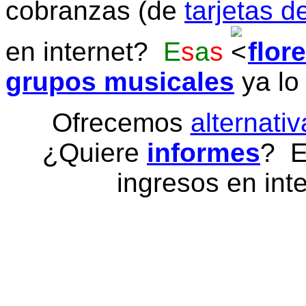
cobranzas (de
tarjetas d
en internet?
E
s
a
s
flor
grupos musicales
ya lo
Ofrecemos
alternativ
¿Quiere
informes
? E
ingresos en inte