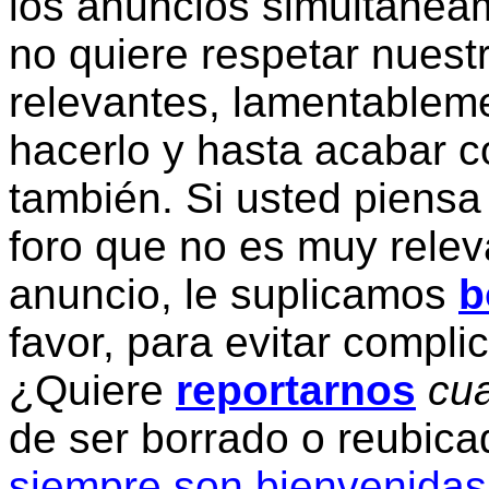
los anuncios simultanea
no quiere respetar nuestr
relevantes, lamentablem
hacerlo y hasta acabar c
también. Si usted piensa
foro que no es muy relev
anuncio, le suplicamos
b
favor, para evitar compli
¿Quiere
reportarnos
cua
de ser borrado o reubic
siempre son bienvenidas