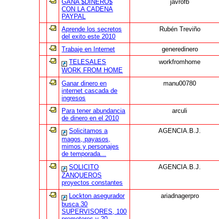
GANA $DINERO$
javrofb
CON LA CADENA
PAYPAL
Aprende los secretos
Rubén Treviño
del exito este 2010
Trabaje en Internet
generedinero
TELESALES
workfromhome
WORK FROM HOME
Ganar dinero en
manu00780
internet cascada de
ingresos
Para tener abundancia
arculi
de dinero en el 2010
Solicitamos a
AGENCIA.B.J.
magos, payasos,
mimos y personajes
de temporada...
SOLICITO
AGENCIA.B.J.
ZANQUEROS
proyectos constantes
Lockton asegurador
ariadnagerpro
busca 30
SUPERVISORES, 100
promotores y 20