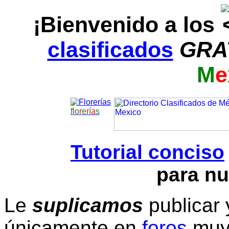
¡Bienvenido a los
clasificados
GRA
M
e
f
l
o
r
e
r
í
a
s
Tutorial conciso
para nu
Le
suplicamos
publicar 
únicamente en
foros
muy 