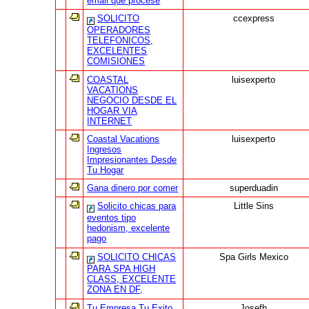
email que procese
SOLICITO
ccexpress
OPERADORES
TELEFONICOS,
EXCELENTES
COMISIONES
COASTAL
luisexperto
VACATIONS
NEGOCIO DESDE EL
HOGAR VIA
INTERNET
Coastal Vacations
luisexperto
Ingresos
Impresionantes Desde
Tu Hogar
Gana dinero por comer
superduadin
Solicito chicas para
Little Sins
eventos tipo
hedonism, excelente
pago
SOLICITO CHICAS
Spa Girls Mexico
PARA SPA HIGH
CLASS, EXCELENTE
ZONA EN DF,
Tu Empresa Tu Exito
Josefh