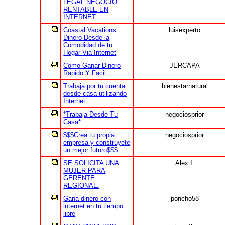
LEGAL NEGOCIO
RENTABLE EN
INTERNET
Coastal Vacations
luisexperto
Dinero Desde la
Comodidad de tu
Hogar Via Internet
Como Ganar Dinero
JERCAPA
Rapido Y Facil
Trabaja por tu cuenta
bienestarnatural
desde casa utilizando
Internet
*Trabaja Desde Tu
negociosprior
Casa*
$$$Crea tu propia
negociosprior
empresa y constrúyete
un mejor futuro$$$
SE SOLICITA UNA
Alex I.
MUJER PARA
GERENTE
REGIONAL.
Gana dinero con
poncho58
internet en tu tiempo
libre