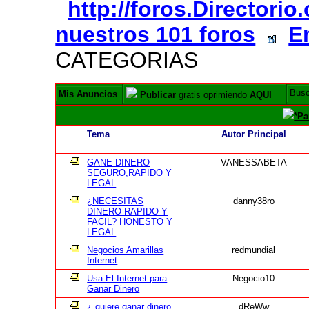
http://foros.Directori
nuestros 101 foros
E
CATEGORIAS
Bus
Mis Anuncios
Publicar
gratis oprimiendo
AQUI
*Pa
Tema
Autor Principal
GANE DINERO
VANESSABETA
SEGURO,RAPIDO Y
LEGAL
¿NECESITAS
danny38ro
DINERO RAPIDO Y
FACIL? HONESTO Y
LEGAL
Negocios Amarillas
redmundial
Internet
Usa El Internet para
Negocio10
Ganar Dinero
¿ quiere ganar dinero
dReWw