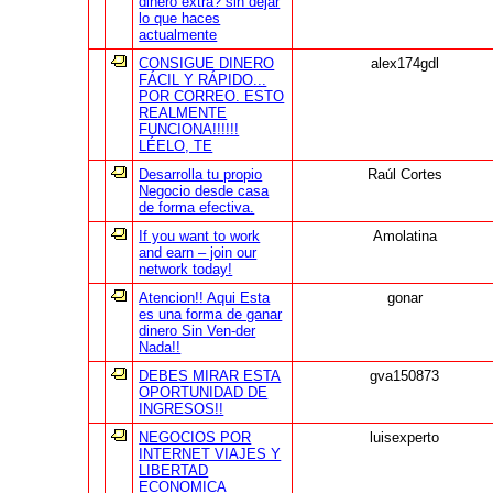
dinero extra? sin dejar
lo que haces
actualmente
CONSIGUE DINERO
alex174gdl
FÁCIL Y RÁPIDO...
POR CORREO. ESTO
REALMENTE
FUNCIONA!!!!!!
LÉELO, TE
Desarrolla tu propio
Raúl Cortes
Negocio desde casa
de forma efectiva.
If you want to work
Amolatina
and earn – join our
network today!
Atencion!! Aqui Esta
gonar
es una forma de ganar
dinero Sin Ven-der
Nada!!
DEBES MIRAR ESTA
gva150873
OPORTUNIDAD DE
INGRESOS!!
NEGOCIOS POR
luisexperto
INTERNET VIAJES Y
LIBERTAD
ECONOMICA