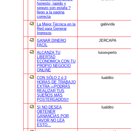
honesto, rapido y
seguro son estafa ?
llego a la pagina
correcta
La Mejor Técnica en la
gabivida
Red para Generar
Ingresos
GANAR DINERO
JERCAPA
FACIL
ALCANZA TU
luisexperto
LIBERTAD
ECONOMICA CON TU
PROPIO NEGOCIO
ONLINE
CON SÓLO 2 ó 3
lualdito
HORAS DE TRABAJO
EXTRA ¡¡¡PODRÁS
REALIZAR TUS
SUEÑOS MÁS
POSTERGADOS!!
SI NO DESEA
lualdito
OBTENER
GANANCIAS POR
FAVOR NO LEA
ESTO...