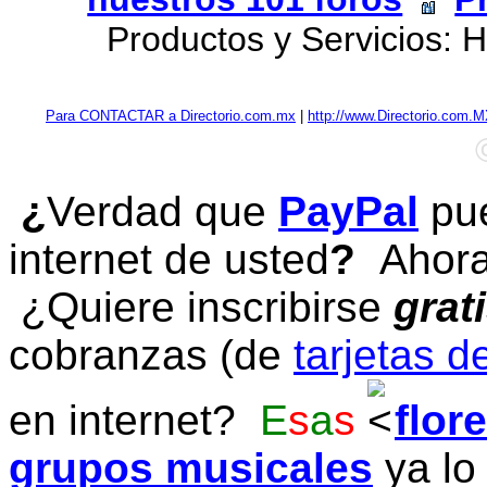
Productos y Servicios: H
Para CONTACTAR a Directorio.com.mx
|
http://www.Directorio.com.
¿
Verdad que
PayPal
pue
internet de usted
?
Ahora 
¿Quiere inscribirse
grat
cobranzas (de
tarjetas d
en internet?
E
s
a
s
flor
grupos musicales
ya lo