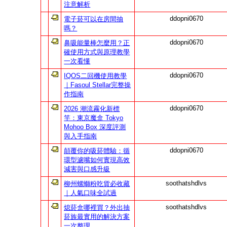
注意解析
ddopni0670
電子菸可以在房間抽
嗎？
ddopni0670
鼻吸能量棒怎麼用？正
確使用方式與原理教學
一次看懂
ddopni0670
IQOS二回機使用教學
｜Fasoul Stellar完整操
作指南
ddopni0670
2026 潮流霧化新標
竿：東京魔盒 Tokyo
Mohoo Box 深度評測
與入手指南
ddopni0670
顛覆你的吸菸體驗：循
環型濾嘴如何實現高效
減害與口感升級
soothatshdlvs
柳州螺螄粉吃貨必收藏
｜人氣口味全試過
soothatshdlvs
熄菸盒哪裡買？外出抽
菸族最實用的解決方案
一次整理