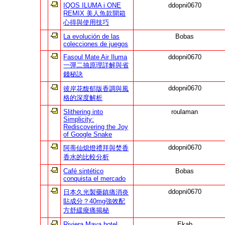
IQOS ILUMA i ONE
ddopni0670
REMIX 美人魚款開箱
心得與使用技巧
La evolución de las
Bobas
colecciones de juegos
Fasoul Mate Air Iluma
ddopni0670
一彈二抽原理詳解與省
錢秘訣
ddopni0670
彼岸花馥郁版香調與風
格的深度解析
Slithering into
roulaman
Simplicity:
Rediscovering the Joy
of Google Snake
ddopni0670
阿蒂仙熄燈禮拜與焚香
香水的比較分析
Café sintético
Bobas
conquista el mercado
ddopni0670
日本久光製藥鎮痛消炎
貼成分？40mg強效配
方舒緩痠痛揭秘
Riviera Maya hotel
Ekab