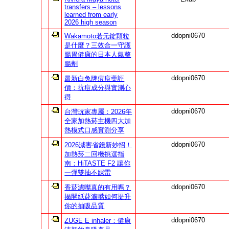
transfers – lessons
learned from early
2026 high season
ddopni0670
Wakamoto若元錠顆粒
是什麼？三效合一守護
腸胃健康的日本人氣整
腸劑
ddopni0670
最新白兔牌痘痘藥評
價：抗痘成分與實測心
得
ddopni0670
台灣玩家專屬：2026年
全家加熱菸主機四大加
熱模式口感實測分享
ddopni0670
2026減害省錢新妙招！
加熱菸二回機挑選指
南：HiTASTE F2 讓你
一彈雙抽不踩雷
ddopni0670
香菸濾嘴真的有用嗎？
揭開紙菸濾嘴如何提升
你的抽吸品質
ddopni0670
ZUGE E inhaler：健康