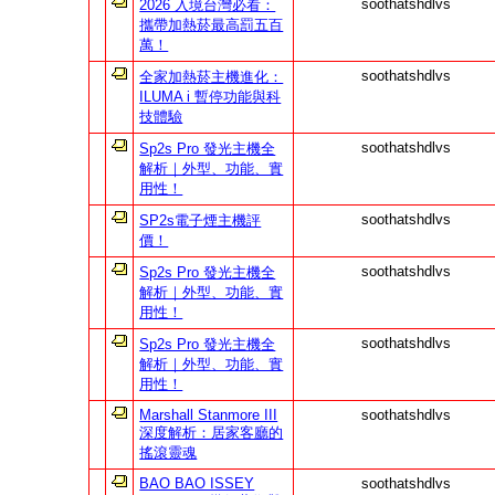
soothatshdlvs
2026 入境台灣必看：
攜帶加熱菸最高罰五百
萬！
soothatshdlvs
全家加熱菸主機進化：
ILUMA i 暫停功能與科
技體驗
soothatshdlvs
Sp2s Pro 發光主機全
解析｜外型、功能、實
用性！
soothatshdlvs
SP2s電子煙主機評
價！
soothatshdlvs
Sp2s Pro 發光主機全
解析｜外型、功能、實
用性！
soothatshdlvs
Sp2s Pro 發光主機全
解析｜外型、功能、實
用性！
Marshall Stanmore III
soothatshdlvs
深度解析：居家客廳的
搖滾靈魂
BAO BAO ISSEY
soothatshdlvs