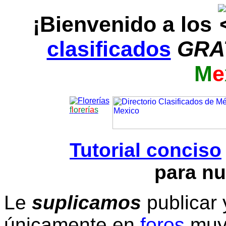
¡Bienvenido a los
clasificados
GRA
M
e
f
l
o
r
e
r
í
a
s
Tutorial conciso
para nu
Le
suplicamos
publicar 
únicamente en
foros
muy 