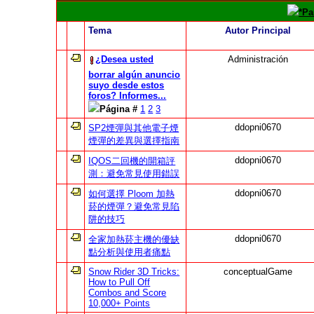
*Pa
Tema
Autor Principal
¿Desea usted
Administración
borrar algún anuncio
suyo desde estos
foros? Informes...
Página #
1
2
3
ddopni0670
SP2煙彈與其他電子煙
煙彈的差異與選擇指南
ddopni0670
IQOS二回機的開箱評
測：避免常見使用錯誤
ddopni0670
如何選擇 Ploom 加熱
菸的煙彈？避免常見陷
阱的技巧
ddopni0670
全家加熱菸主機的優缺
點分析與使用者痛點
Snow Rider 3D Tricks:
conceptualGame
How to Pull Off
Combos and Score
10,000+ Points