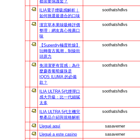
都需要保護套？
soothatshdlvs
ILIA電子煙吸感解析｜
如何挑選最適合的口味
soothatshdlvs
漢宮草本果味吸棒評價
整理：網友真心推薦口
味
soothatshdlvs
【Superdry極度乾燥】
玩轉復古風潮，制燥街
頭原力
soothatshdlvs
免清潔更有質感：為什
麼麝香葡萄爆珠是
IQOS ILUMA 的必備
款？
soothatshdlvs
ILIA ULTRA 5代煙彈口
感大升級：比一代細膩
太多
soothatshdlvs
ILIA ULTRA 5代主機完
整產品介紹與規格解析
Llegué aquí
sasaverner
Llegué a este casino
sasaverner