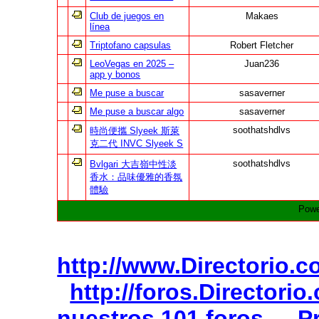
Club de juegos en
Makaes
línea
Triptofano capsulas
Robert Fletcher
LeoVegas en 2025 –
Juan236
app y bonos
Me puse a buscar
sasaverner
Me puse a buscar algo
sasaverner
soothatshdlvs
時尚便攜 Slyeek 斯萊
克二代 INVC Slyeek S
soothatshdlvs
Bvlgari 大吉嶺中性淡
香水：品味優雅的香氛
體驗
Powe
http://www.Directorio.
http://foros.Directori
nuestros 101 foros
P