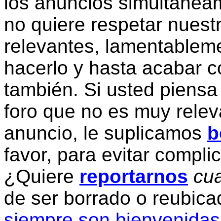
los anuncios simultanea
no quiere respetar nuestr
relevantes, lamentablem
hacerlo y hasta acabar c
también. Si usted piensa
foro que no es muy relev
anuncio, le suplicamos
b
favor, para evitar compli
¿Quiere
reportarnos
cua
de ser borrado o reubic
siempre son bienvenidas