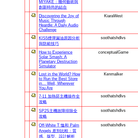
MIYAKE：幾何藝術與
創新時尚的結合
Discovering the Joy of
KiaraWest
Music Through
Heardle: A Daily Audio
Challenge
soothatshdlvs
KIS5煙彈漏油原因分析
與防範技巧
How to Experience
conceptualGame
Solar Smash: A
Planetary Destruction
Simulator
Lost in the World? How
Kenmalker
to Run the Best Store
in… Well, Wherever
You Are
soothatshdlvs
7-11 加熱菸主機操作全
攻略
soothatshdlvs
SP2S主機故障排除全
攻略
soothatshdlvs
Off-White T 恤和 Palm
Angels 差別比較：質
感、版型、設計解析