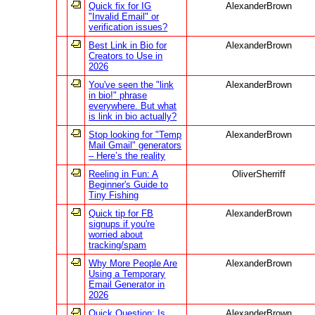
Quick fix for IG
AlexanderBrown
"Invalid Email" or
verification issues?
Best Link in Bio for
AlexanderBrown
Creators to Use in
2026
You've seen the "link
AlexanderBrown
in bio!" phrase
everywhere. But what
is link in bio actually?
Stop looking for "Temp
AlexanderBrown
Mail Gmail" generators
– Here’s the reality
Reeling in Fun: A
OliverSherriff
Beginner's Guide to
Tiny Fishing
Quick tip for FB
AlexanderBrown
signups if you're
worried about
tracking/spam
Why More People Are
AlexanderBrown
Using a Temporary
Email Generator in
2026
Quick Question: Is
AlexanderBrown