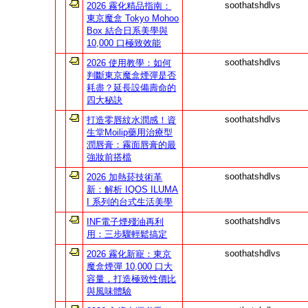
soothatshdlvs
2026 霧化精品指南：
東京魔盒 Tokyo Mohoo
Box 結合日系美學與
10,000 口極致效能
soothatshdlvs
2026 使用教學：如何
判斷東京魔盒煙彈是否
耗盡？延長設備壽命的
四大秘訣
soothatshdlvs
打造零唇紋水潤感！資
生堂Moilip藥用治療型
潤唇膏：霧面唇膏的最
強妝前搭檔
soothatshdlvs
2026 加熱菸技術革
新：解析 IQOS ILUMA
I 系列的台式生活美學
soothatshdlvs
INF電子煙殘油再利
用：三步驟輕鬆搞定
soothatshdlvs
2026 霧化新寵：東京
魔盒煙彈 10,000 口大
容量，打造極致性價比
與風味體驗