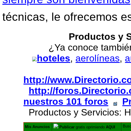
técnicas, le ofrecemos e
Productos y 
¿Ya conoce tambié
hoteles
,
aerolíneas
,
a
http://www.Directorio.
http://foros.Directori
nuestros 101 foros
P
Productos y Servicios: H
Bus
Mis Anuncios
Publicar
gratis oprimiendo
AQUI