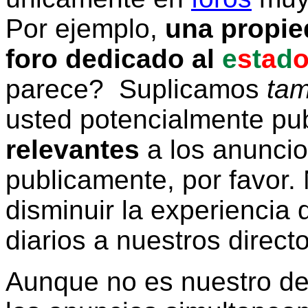
Por ejemplo,
una propie
foro dedicado al
e
s
t
a
d
parece? Suplicamos
tam
usted potencialmente pu
relevantes
a los anunci
publicamente, por favor. 
disminuir la experiencia d
diarios a nuestros direct
Aunque no es nuestro d