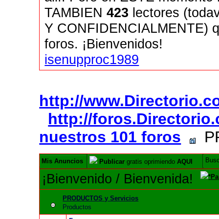
TAMBIEN
423
lectores (tod
Y CONFIDENCIALMENTE) quie
foros. ¡Bienvenidos!
isenupproc1989
http://www.Directorio.
http://foros.Directori
nuestros 101 foros
PR
Bus
Mis Anuncios
Publicar
gratis oprimiendo
AQUI
¡Bienvenido / Bienvenida!
*Pa
PRODUCTOS y Servicios
Productos