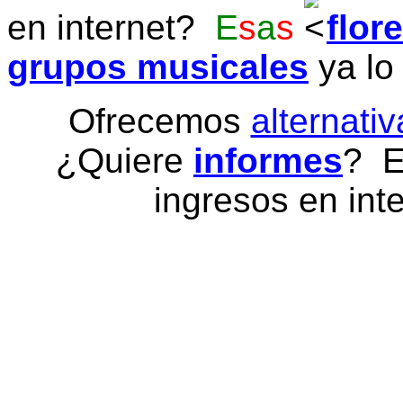
en internet?
E
s
a
s
flor
grupos musicales
ya lo
Ofrecemos
alternativ
¿Quiere
informes
? E
ingresos en inte