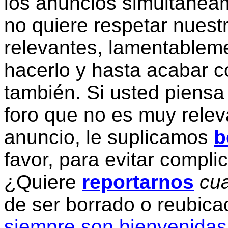
los anuncios simultanea
no quiere respetar nuestr
relevantes, lamentablem
hacerlo y hasta acabar c
también. Si usted piensa
foro que no es muy relev
anuncio, le suplicamos
b
favor, para evitar compli
¿Quiere
reportarnos
cua
de ser borrado o reubic
siempre son bienvenidas