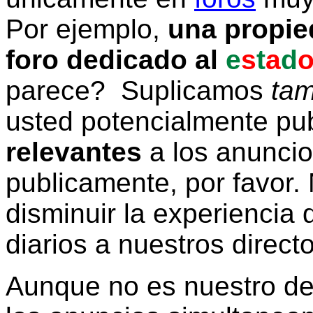
Por ejemplo,
una propie
foro dedicado al
e
s
t
a
d
parece? Suplicamos
tam
usted potencialmente pu
relevantes
a los anunci
publicamente, por favor. 
disminuir la experiencia d
diarios a nuestros direct
Aunque no es nuestro d