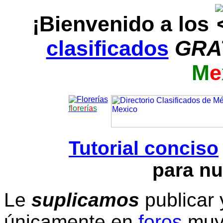
¡Bienvenido a los
clasificados
GRA
M
e
f
l
o
r
e
r
í
a
s
Tutorial conciso
para nu
Le
suplicamos
publicar 
únicamente en
foros
muy 