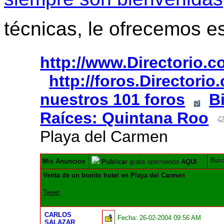
técnicas, le ofrecemos e
http://www.Directorio.
http://foros.Directori
nuestros 101 foros
B
Raíces: Quintana Roo
Playa del Carmen
Bus
Mis Anuncios
Publicar
gratis oprimiendo
AQUI
Venta de un bonito hotel en Playa del Carmen
Tweet
CARLOS
Fecha:
26-02-2004 09:56 AM
SALAZAR