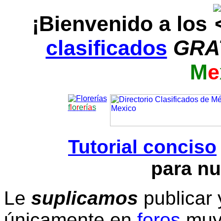
¡Bienvenido a los
clasificados
GRA
M
e
f
l
o
r
e
r
í
a
s
Tutorial conciso
para nu
Le
suplicamos
publicar 
únicamente en
foros
muy 