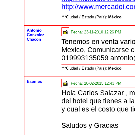
http://www.mercadoi.co
***Ciudad / Estado (País):
México
Antonio
Fecha:
23-11-2010 12:26 PM
Gonzalez
Chacon
Tenemos en venta vario
Mexico, Comunicarse c
019993135059 antoni
***Ciudad / Estado (País):
Mexico
Esomex
Fecha:
18-02-2015 12:43 PM
Hola Carlos Salazar , m
del hotel que tienes a 
y cual es el costo que t
Saludos y Gracias