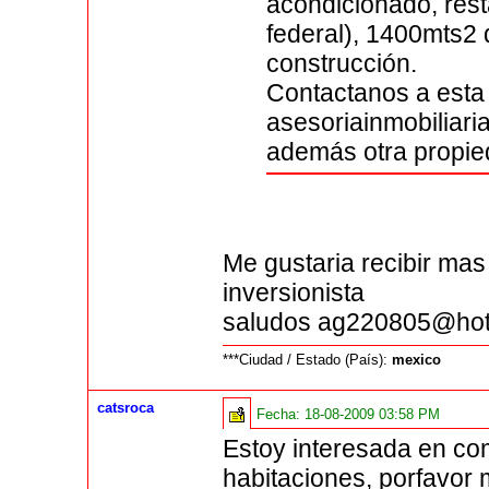
acondicionado, rest
federal), 1400mts2 
construcción.
Contactanos a esta 
asesoriainmobilia
además otra propie
Me gustaria recibir mas
inversionista
saludos ag220805@hot
***Ciudad / Estado (País):
mexico
catsroca
Fecha:
18-08-2009 03:58 PM
Estoy interesada en co
habitaciones, porfavo