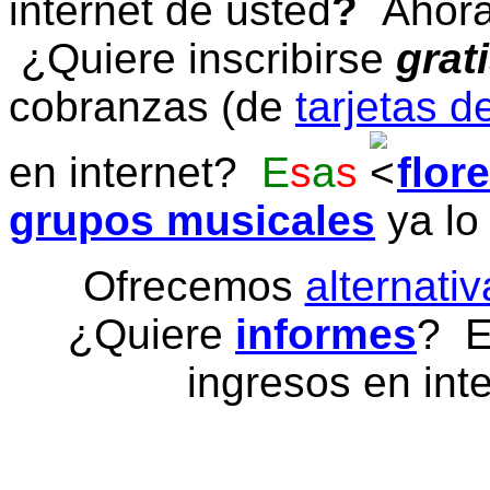
internet de usted
?
Ahora 
¿Quiere inscribirse
grat
cobranzas (de
tarjetas d
en internet?
E
s
a
s
flor
grupos musicales
ya lo
Ofrecemos
alternativ
¿Quiere
informes
? E
ingresos en inte