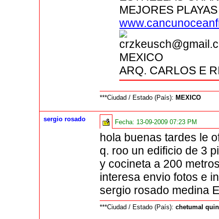
MEJORES PLAYAS 
www.cancunoceanf
crzkeusch@gmai
MEXICO
ARQ. CARLOS E 
***Ciudad / Estado (País):
MEXICO
sergio rosado
Fecha:
13-09-2009 07:23 PM
hola buenas tardes le o
q. roo un edificio de 3
y cocineta a 200 metros 
interesa envio fotos e i
sergio rosado medina 
***Ciudad / Estado (País):
chetumal quin