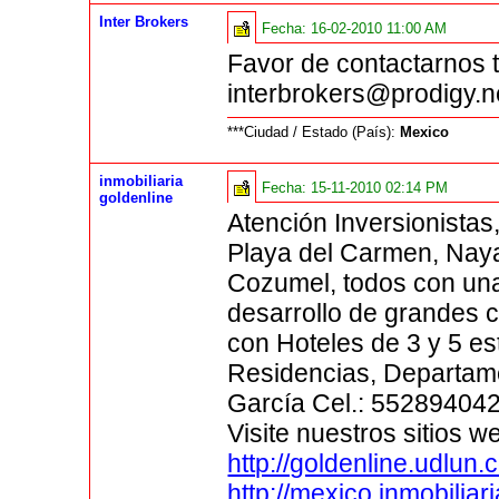
Inter Brokers
Fecha:
16-02-2010 11:00 AM
Favor de contactarnos 
interbrokers@prodigy.n
***Ciudad / Estado (País):
Mexico
inmobiliaria
Fecha:
15-11-2010 02:14 PM
goldenline
Atención Inversionista
Playa del Carmen, Nayar
Cozumel, todos con una
desarrollo de grandes c
con Hoteles de 3 y 5 es
Residencias, Departamen
García Cel.: 55289404
Visite nuestros sitios w
http://goldenline.udlun.
http://mexico.inmobilia