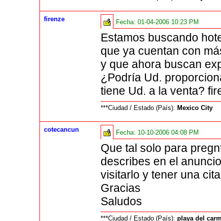
firenze
Fecha:
01-04-2006 10:23 PM
Estamos buscando hotel
que ya cuentan con má
y que ahora buscan ex
¿Podría Ud. proporcion
tiene Ud. a la venta? f
***Ciudad / Estado (País):
Mexico City
cotecancun
Fecha:
10-10-2006 04:08 PM
Que tal solo para pregnt
describes en el anuncio
visitarlo y tener una cit
Gracias
Saludos
***Ciudad / Estado (País):
playa del car