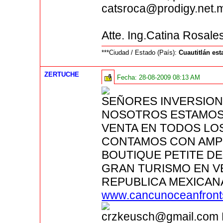
catsroca@prodigy.net.
Atte. Ing.Catina Rosal
***Ciudad / Estado (País):
Cuautitlán es
ZERTUCHE
Fecha:
28-08-2009 08:13 AM
SEÑORES INVERSIONI
NOSOTROS ESTAMOS
VENTA EN TODOS LO
CONTAMOS CON AMPL
BOUTIQUE PETITE DE
GRAN TURISMO EN VE
REPUBLICA MEXICAN
www.cancunoceanfront
crzkeusch@gmail.c