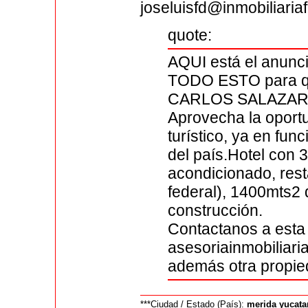
joseluisfd@inmobiliari
quote:
AQUI está el anun
TODO ESTO para qu
CARLOS SALAZAR
Aprovecha la oportu
turístico, ya en fu
del país.Hotel con 
acondicionado, rest
federal), 1400mts2 
construcción.
Contactanos a esta 
asesoriainmobilia
además otra propie
***Ciudad / Estado (País):
merida yucata