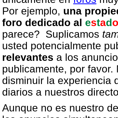
Por ejemplo,
una propie
foro dedicado al
e
s
t
a
d
parece? Suplicamos
tam
usted potencialmente pu
relevantes
a los anunci
publicamente, por favor. 
disminuir la experiencia d
diarios a nuestros direct
Aunque no es nuestro d