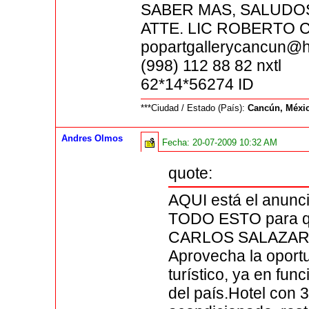
SABER MAS, SALUDO
ATTE. LIC ROBERTO
popartgallerycancun@h
(998) 112 88 82 nxtl
62*14*56274 ID
***Ciudad / Estado (País):
Cancún, Méxi
Andres Olmos
Fecha:
20-07-2009 10:32 AM
quote:
AQUI está el anun
TODO ESTO para qu
CARLOS SALAZAR
Aprovecha la oportu
turístico, ya en fu
del país.Hotel con 