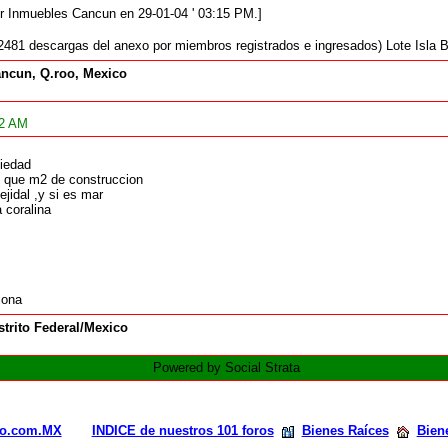
or Inmuebles Cancun en 29-01-04 ' 03:15 PM.]
2481 descargas del anexo por miembros registrados e ingresados) Lote Isla 
ncun, Q.roo, Mexico
22 AM
piedad
 que m2 de construccion
ejidal ,y si es mar
a coralina
iona
strito Federal/Mexico
Powered by Social Strata
rio.com.MX
INDICE de nuestros 101 foros
Bienes Raíces
Bien