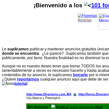
¡Bienvenido a los
101 fo
f
l
o
r
e
r
í
a
s
Le
suplicamos
publicar y mantener anuncios gratuitos únic
donde se encuentra
. ¿Le parece? Suplicamos
también
que
publicamente, por favor. Nuestra finalidad es no disminuir la ex
Aunque no es nuestro deseo tener que borrar TODOS los anunc
lamentablemente a veces es necesario hacerlo y hasta acabar 
contenidos de su anuncio, le suplicamos
borrarlo
por si mismo
¿Quiere
reportarnos
cualquier anuncio
aquí que debe de ser
tutorial
.
http://www.Directorio.com.MX
http://foros.Directo
Isla blanca y Petempich
Mis Anuncios
Publicar
gratis oprimiendo
AQUI