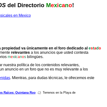
OS
del Directorio
M
e
x
i
c
a
n
o
!
 propiedad va únicamente en el foro dedicado al
e
s
t
a
d
o
tamente
relevantes
a los anuncios que usted contesta
orios
m
e
x
i
c
a
n
o
s
bilingües.
uestra política de los contenidos relevantes,
un anuncio en un foro que no es muy relevante a los
enidas
. Mientras, para dudas técnicas, le ofrecemos este
es Raíces: Quintana Roo
Terrenos en la Playa de