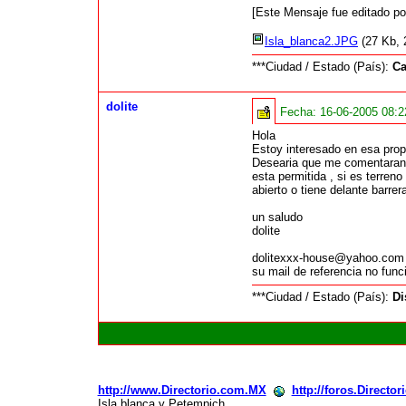
[Este Mensaje fue editado p
Isla_blanca2.JPG
(27 Kb, 
***Ciudad / Estado (País):
Ca
dolite
Fecha:
16-06-2005 08:
Hola
Estoy interesado en esa pro
Desearia que me comentaran
esta permitida , si es terreno 
abierto o tiene delante barrer
un saludo
dolite
dolitexxx-house@yahoo.com
su mail de referencia no func
***Ciudad / Estado (País):
Di
http://www.Directorio.com.MX
http://foros.Directo
Isla blanca y Petempich