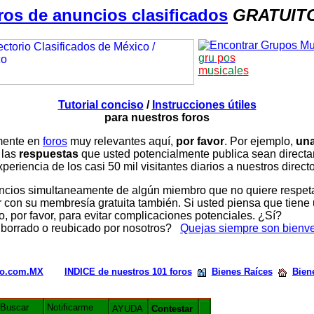
ros de anuncios clasificados
GRATUIT
g
r
u
p
o
s
m
u
s
i
c
a
l
e
s
Tutorial conciso
/
Instrucciones útiles
para nuestros foros
amente en
foros
muy relevantes aquí,
por favor
. Por ejemplo,
una
 las
respuestas
que usted potencialmente publica sean direc
periencia de los casi 50 mil visitantes diarios a nuestros direct
ios simultaneamente de algún miembro que no quiere respetar n
con su membresía gratuita también. Si usted piensa que tiene 
, por favor, para evitar complicaciones potenciales. ¿Sí?
 borrado o reubicado por nosotros?
Quejas siempre son bienv
rio.com.MX
INDICE de nuestros 101 foros
Bienes Raíces
Bien
Buscar
Notificarme
AYUDA
Contestar