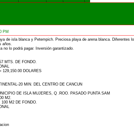
40 PM
aya de isla blanca y Petempich. Preciosa playa de arena blanca. Diferentes l
s años.
 no lo podrá pagar. Inversión garantizado.
57 MTS. DE FONDO.
IONAL
 = 129,150.00 DOLARES
TINENTAL-20 MIN. DEL CENTRO DE CANCUN
UNICIPIO DE ISLA MUJERES, Q .ROO. PASADO PUNTA SAM
00 M2.
 100 M2 DE FONDO.
IONAL
acion