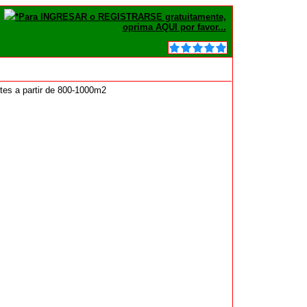
*Para INGRESAR o REGISTRARSE gratuitamente,
oprima AQUI por favor...
otes a partir de 800-1000m2