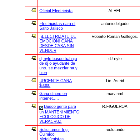
Oficial Electricista
ALHEL
Electricistas para el
antoniodelgado
Salto Jalisco
¡¡ELECTRIZATE DE
Robérto Román Gallegos.
EMOCION! GANA
DESDE CASA SIN
VENDER
dj nylo busco trabajo
dJ nylo
de dj o ayudante de
uno. se mezclar muy
bien
URGENTE GANA
Lic. Astrid
$8000
Gana dinero en
marvinmf
internet.....
Busco gente para
R.FIGUEROA
un MANTENIMIENTO
ECOLOGICO DE
VERACRUZ
Solicitamos Ing.
reclutando
Quimico,
Metalúrgistas,