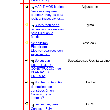
Durango, Dgo
MARITIMOS Marine
Adjustemex
Suveyors requiere
Marine Surveyors para
realizar inspecciones...
Busco tecnico en
glma
reparacion de celulares
para Chihuahua
Mexico
Se solicitan
Yessica G.
Electricistas o
Electromecánicos con
experiencia...
Se buscan
Buscatalentos Cecilia Espino
DIRECTOR DE
CONSTRUCCION de
PLANTAS DE
ENERGIA
Se ofrecen todo tipo
alex bell
de empleos de
construcción en
Canadá... ¿Le
interesa?
Se buscan, para
OIRG
Canadá o EUA...