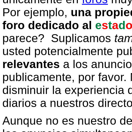
Por ejemplo,
una propie
foro dedicado al
e
s
t
a
d
parece? Suplicamos
tam
usted potencialmente pu
relevantes
a los anunci
publicamente, por favor. 
disminuir la experiencia d
diarios a nuestros direct
Aunque no es nuestro d