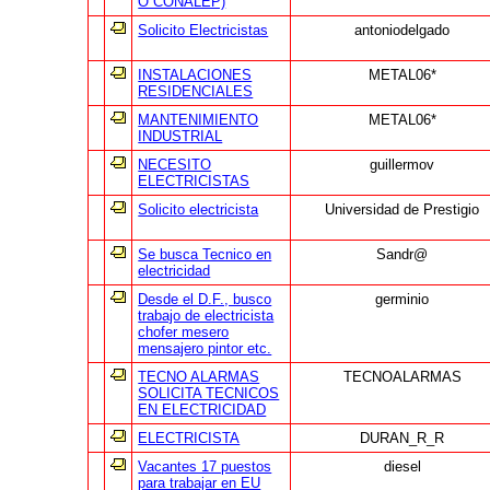
O CONALEP)
Solicito Electricistas
antoniodelgado
INSTALACIONES
METAL06*
RESIDENCIALES
MANTENIMIENTO
METAL06*
INDUSTRIAL
NECESITO
guillermov
ELECTRICISTAS
Solicito electricista
Universidad de Prestigio
Se busca Tecnico en
Sandr@
electricidad
Desde el D.F., busco
germinio
trabajo de electricista
chofer mesero
mensajero pintor etc.
TECNO ALARMAS
TECNOALARMAS
SOLICITA TECNICOS
EN ELECTRICIDAD
ELECTRICISTA
DURAN_R_R
Vacantes 17 puestos
diesel
para trabajar en EU