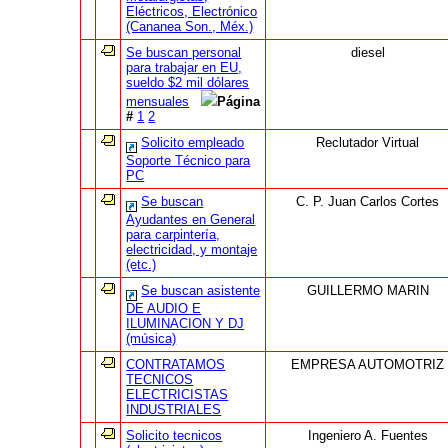
Eléctricos, Electrónico
(Cananea Son., Méx.)
Se buscan personal
diesel
para trabajar en EU,
sueldo $2 mil dólares
mensuales
Página
#
1
2
Solicito empleado
Reclutador Virtual
Soporte Técnico para
PC
Se buscan
C. P. Juan Carlos Cortes
Ayudantes en General
para carpintería,
electricidad, y montaje
(etc.)
Se buscan asistente
GUILLERMO MARIN
DE AUDIO E
ILUMINACION Y DJ
(música)
CONTRATAMOS
EMPRESA AUTOMOTRIZ
TECNICOS
ELECTRICISTAS
INDUSTRIALES
Solicito tecnicos
Ingeniero A. Fuentes