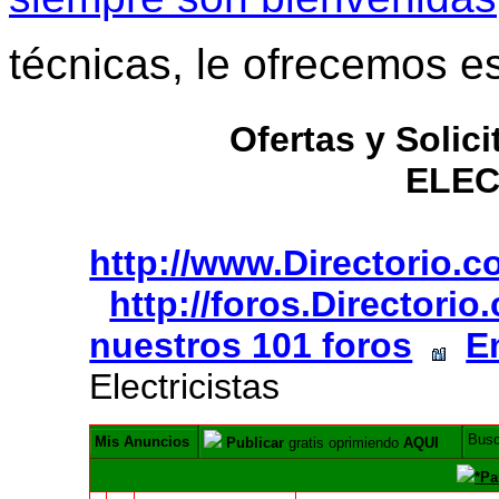
técnicas, le ofrecemos e
Ofertas y Solic
ELEC
http://www.Directorio.
http://foros.Directori
nuestros 101 foros
E
Electricistas
Bus
Mis Anuncios
Publicar
gratis oprimiendo
AQUI
*Pa