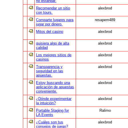
no estándar.
Recomendar un sitio
alexbrod
con tours.
Comparte lugares para
resapem489
jugar por dinero.
Mitos del casino
alexbrod
quisiera algo de alta
alexbrod
calidad
Los mejores sitios de
alexbrod
casinos
Transparencia y
alexbrod
seguridad en las
apuestas.
Estoy buscando una
alexbrod
aplicación de apuestas
conveniente.
¿Dónde experimentar
alexbrod
la intuición?
Portable Staging for
Ralimo
LA Events
¿Cuáles son tus
alexbrod
consejos de juego?