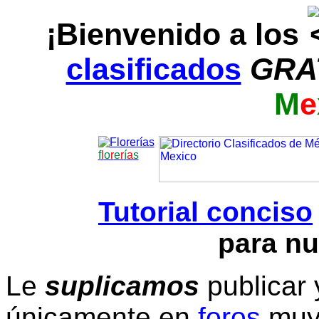
¡Bienvenido a los
clasificados
GRA
M
e
f
l
o
r
e
r
í
a
s
Tutorial conciso
para nu
Le
suplicamos
publicar 
únicamente en
foros
muy 