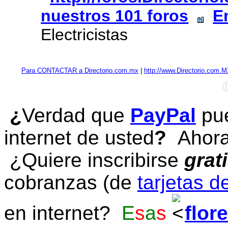
nuestros 101 foros
E
Electricistas
Para CONTACTAR a Directorio.com.mx
|
http://www.Directorio.com.
¿
Verdad que
PayPal
pue
internet de usted
?
Ahora 
¿Quiere inscribirse
grat
cobranzas (de
tarjetas d
en internet?
E
s
a
s
flor