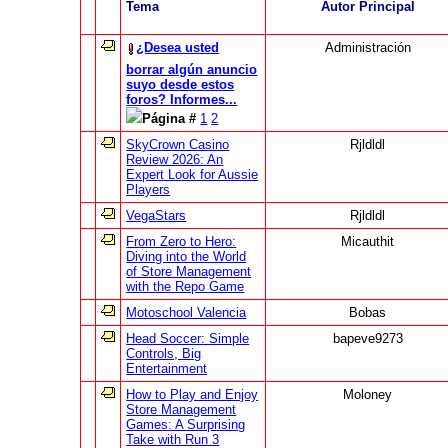
Tema
Autor Principal
¿Desea usted
Administración
borrar algún anuncio
suyo desde estos
foros? Informes...
Página #
1
2
SkyCrown Casino
Rjldldl
Review 2026: An
Expert Look for Aussie
Players
VegaStars
Rjldldl
From Zero to Hero:
Micauthit
Diving into the World
of Store Management
with the Repo Game
Motoschool Valencia
Bobas
Head Soccer: Simple
bapeve9273
Controls, Big
Entertainment
How to Play and Enjoy
Moloney
Store Management
Games: A Surprising
Take with Run 3