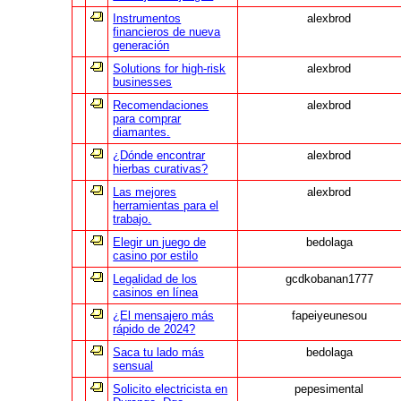
Instrumentos
alexbrod
financieros de nueva
generación
Solutions for high-risk
alexbrod
businesses
Recomendaciones
alexbrod
para comprar
diamantes.
¿Dónde encontrar
alexbrod
hierbas curativas?
Las mejores
alexbrod
herramientas para el
trabajo.
Elegir un juego de
bedolaga
casino por estilo
Legalidad de los
gcdkobanan1777
casinos en línea
¿El mensajero más
fapeiyeunesou
rápido de 2024?
Saca tu lado más
bedolaga
sensual
Solicito electricista en
pepesimental