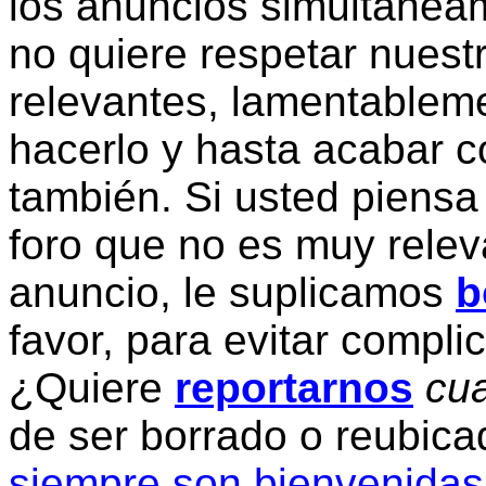
los anuncios simultanea
no quiere respetar nuestr
relevantes, lamentablem
hacerlo y hasta acabar c
también. Si usted piensa
foro que no es muy relev
anuncio, le suplicamos
b
favor, para evitar compli
¿Quiere
reportarnos
cua
de ser borrado o reubic
siempre son bienvenidas