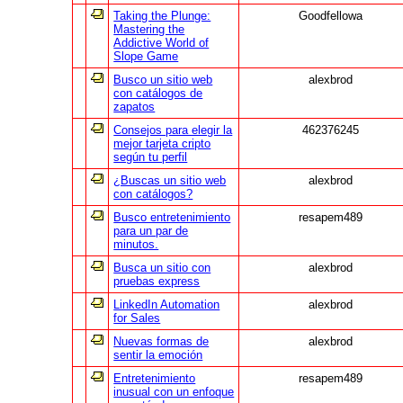
Taking the Plunge:
Goodfellowa
Mastering the
Addictive World of
Slope Game
Busco un sitio web
alexbrod
con catálogos de
zapatos
Consejos para elegir la
462376245
mejor tarjeta cripto
según tu perfil
¿Buscas un sitio web
alexbrod
con catálogos?
Busco entretenimiento
resapem489
para un par de
minutos.
Busca un sitio con
alexbrod
pruebas express
LinkedIn Automation
alexbrod
for Sales
Nuevas formas de
alexbrod
sentir la emoción
Entretenimiento
resapem489
inusual con un enfoque