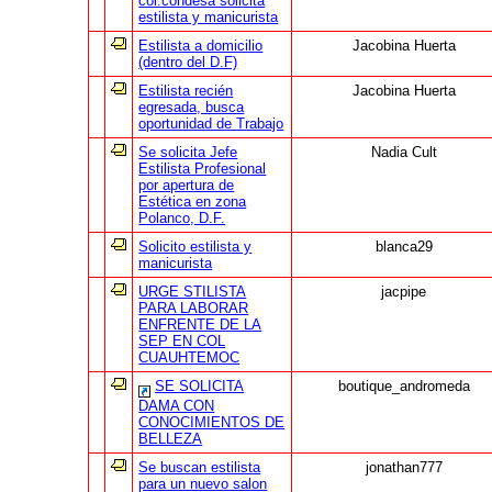
col.condesa solicita
estilista y manicurista
Estilista a domicilio
Jacobina Huerta
(dentro del D.F)
Estilista recién
Jacobina Huerta
egresada, busca
oportunidad de Trabajo
Se solicita Jefe
Nadia Cult
Estilista Profesional
por apertura de
Estética en zona
Polanco, D.F.
Solicito estilista y
blanca29
manicurista
URGE STILISTA
jacpipe
PARA LABORAR
ENFRENTE DE LA
SEP EN COL
CUAUHTEMOC
SE SOLICITA
boutique_andromeda
DAMA CON
CONOCIMIENTOS DE
BELLEZA
Se buscan estilista
jonathan777
para un nuevo salon