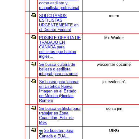
como estilista y
maquillista profesional
SOLICITAMOS
msrm
ESTILISTAS
URGENTEMENTE en
el Distrito Federal
POSIBLE OFERTA DE
Mx-Worker
TRABAJO EN
CANADA para
estilistas que hablan
inglés...
Se busca cultora de
waxcenter cozumel
belleza o estilista
integral para cozumel
Se busca para laborar
josevalentin1
en Estética Nueva
Imagen en el Estado
de México (Nicolas
Romero
Se busca estilista para
sonia jim
trabajar en Zona
Cuautitlán, Edo. de
Méx
Se buscan, para
OIRG
Canadá o EUA...