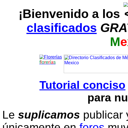
¡Bienvenido a los
clasificados
GRA
M
e
f
l
o
r
e
r
í
a
s
Tutorial conciso
para nu
Le
suplicamos
publicar 
únicamente en
foros
muy 