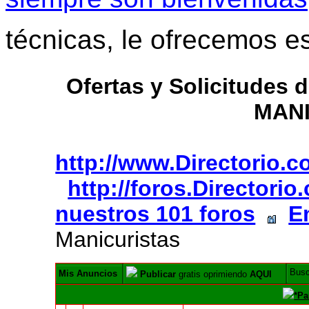
técnicas, le ofrecemos e
Ofertas y Solicitudes
MAN
http://www.Directorio.
http://foros.Directori
nuestros 101 foros
E
Manicuristas
Bus
Mis Anuncios
Publicar
gratis oprimiendo
AQUI
*Pa