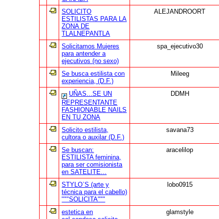
SOLICITO
ALEJANDROORT
ESTILISTAS PARA LA
ZONA DE
TLALNEPANTLA
Solicitamos Mujeres
spa_ejecutivo30
para antender a
ejecutivos (no sexo)
Se busca estilista con
Mileeg
experiencia, (D.F.)
UÑAS...SE UN
DDMH
REPRESENTANTE
FASHIONABLE NAILS
EN TU ZONA
Solicito estilista,
savana73
cultora o auxilar (D.F.)
Se buscan:
aracelilop
ESTILISTA feminina,
para ser comisionista
en SATELITE...
STYLO`S (arte y
lobo0915
técnica para el cabello)
"""SOLICITA"""
estetica en
glamstyle