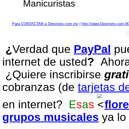
Manicuristas
Para CONTACTAR a Directorio.com.mx
|
http://www.Directorio.com.
¿
Verdad que
PayPal
pue
internet de usted
?
Ahora 
¿Quiere inscribirse
grat
cobranzas (de
tarjetas d
en internet?
E
s
a
s
flor
grupos musicales
ya lo