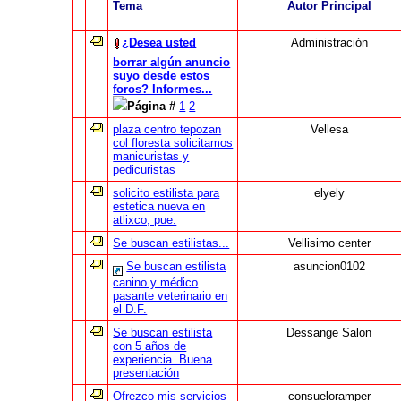
Tema
Autor Principal
¿Desea usted
Administración
borrar algún anuncio
suyo desde estos
foros? Informes...
Página #
1
2
plaza centro tepozan
Vellesa
col floresta solicitamos
manicuristas y
pedicuristas
solicito estilista para
elyely
estetica nueva en
atlixco, pue.
Se buscan estilistas...
Vellisimo center
Se buscan estilista
asuncion0102
canino y médico
pasante veterinario en
el D.F.
Se buscan estilista
Dessange Salon
con 5 años de
experiencia. Buena
presentación
Ofrezco mis servicios
consueloramper