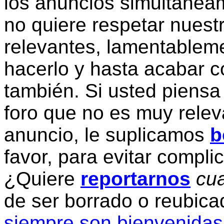
los anuncios simultanea
no quiere respetar nuestr
relevantes, lamentablem
hacerlo y hasta acabar c
también. Si usted piensa
foro que no es muy relev
anuncio, le suplicamos
b
favor, para evitar compli
¿Quiere
reportarnos
cua
de ser borrado o reubic
siempre son bienvenidas