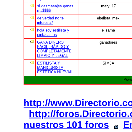
si dasmasajes ganas
mary_17
ma$$$$
de verdad no te
ebelista_mex
interesa?
hola soy estilista y
elisama
pintacaritas
GANA DINERO
ganadores
FÁCIL, RÁPIDO Y
COMPLETAMENTE
LIMPIO Y LEGAL
ESTILISTA Y
SIMJA
MANICURISTA,
ESTETICA NUEVA!!
Powe
http://www.Directorio.
http://foros.Directori
nuestros 101 foros
E