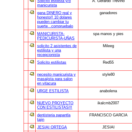
Solicito estilista y/o
A. Gerardo Treviño
manicurista
gana DINERO real y
ganadores
honesto!! 10 dolares
pueden cambiar tu
suerte...compruebalo
MANICURISTA-
spa manos y pies
PEDICURISTA-UÑAS
solicito 2 asistentes de
Mileeg
estilista y una
recepcionista
Solicito estilistas
Red55
necesito manicurista y
style80
masajista para salon
en vitacura
URGE ESTILISTA
anabolena
NUEVO PROYECTO
ikalcmb2007
CON ESTILISTAS!!!
dentisteria papantla
FRANCISCO GARCIA
tajin
JESIAI ORTEGA
JESIAI