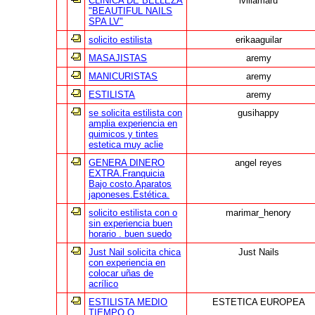
CLINICA DE BELLEZA
lvillamaru
"BEAUTIFUL NAILS
SPA LV"
solicito estilista
erikaaguilar
MASAJISTAS
aremy
MANICURISTAS
aremy
ESTILISTA
aremy
se solicita estilista con
gusihappy
amplia experiencia en
quimicos y tintes
estetica muy aclie
GENERA DINERO
angel reyes
EXTRA.Franquicia
Bajo costo.Aparatos
japoneses.Estética.
solicito estilista con o
marimar_henory
sin experiencia buen
horario . buen suedo
Just Nail solicita chica
Just Nails
con experiencia en
colocar uñas de
acrílico
ESTILISTA MEDIO
ESTETICA EUROPEA
TIEMPO O