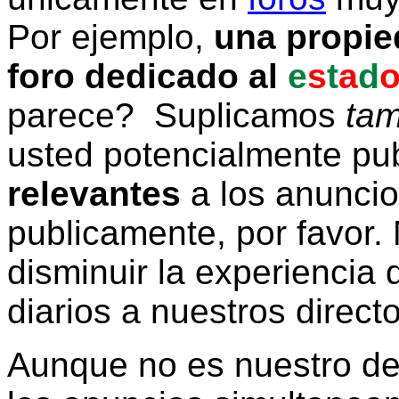
Por ejemplo,
una propie
foro dedicado al
e
s
t
a
d
parece? Suplicamos
tam
usted potencialmente pu
relevantes
a los anunci
publicamente, por favor. 
disminuir la experiencia d
diarios a nuestros direct
Aunque no es nuestro d