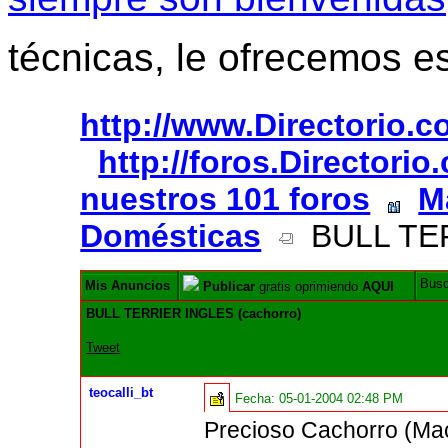
técnicas, le ofrecemos e
http://www.Directorio.
http://foros.Directori
nuestros 101 foros
M
Domésticas
BULL TER
Bus
Mis Anuncios
Publicar
gratis oprimiendo
AQUI
BULL TERRIER INGLES (cachorro)
Tweet
teocalli_bt
Fecha:
05-01-2004 02:48 PM
Precioso Cachorro (Ma