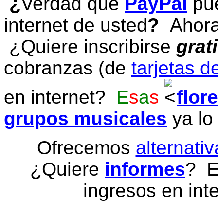
¿
Verdad que
PayPal
pue
internet de usted
?
Ahora 
¿Quiere inscribirse
grat
cobranzas (de
tarjetas d
en internet?
E
s
a
s
flor
grupos musicales
ya lo
Ofrecemos
alternativ
¿Quiere
informes
? E
ingresos en inte