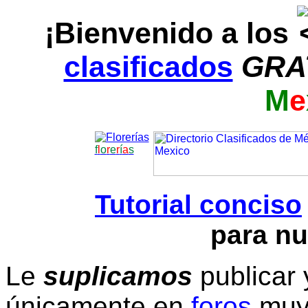
¡Bienvenido a los
clasificados
GRA
M
e
f
l
o
r
e
r
í
a
s
Tutorial conciso
para nu
Le
suplicamos
publicar 
únicamente en
foros
muy 