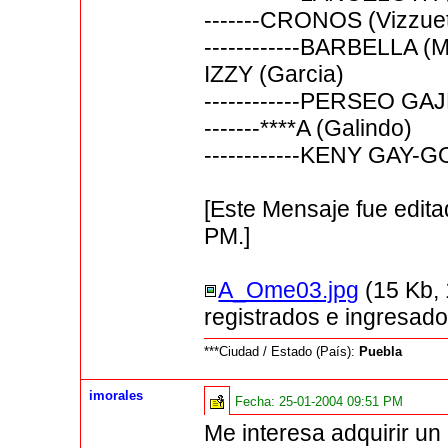
-------CRONOS (Vizzue
------------BARBELLA (M
IZZY (Garcia)
------------PERSEO GA
-------****A (Galindo)
------------KENY GAY-G
[Este Mensaje fue edita
PM.]
A_Ome03.jpg
(15 Kb,
registrados e ingresado
***Ciudad / Estado (País):
Puebla
imorales
Fecha:
25-01-2004 09:51 PM
Me interesa adquirir un 