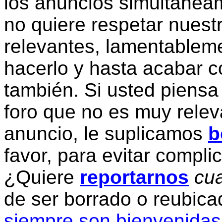
los anuncios simultanea
no quiere respetar nuestr
relevantes, lamentablem
hacerlo y hasta acabar c
también. Si usted piensa
foro que no es muy relev
anuncio, le suplicamos
b
favor, para evitar compli
¿Quiere
reportarnos
cua
de ser borrado o reubic
siempre son bienvenidas