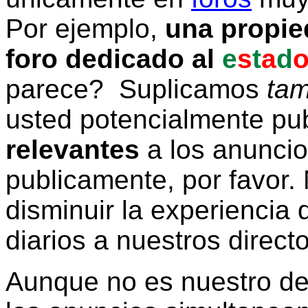
Por ejemplo,
una propie
foro dedicado al
e
s
t
a
d
parece? Suplicamos
tam
usted potencialmente pu
relevantes
a los anunci
publicamente, por favor. 
disminuir la experiencia d
diarios a nuestros direct
Aunque no es nuestro d