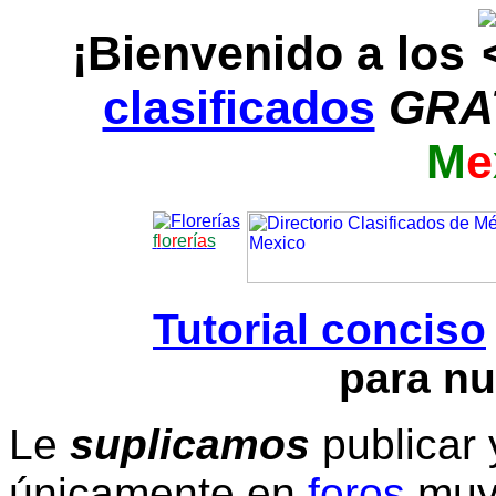
¡Bienvenido a los
clasificados
GRA
M
e
f
l
o
r
e
r
í
a
s
Tutorial conciso
para nu
Le
suplicamos
publicar 
únicamente en
foros
muy 