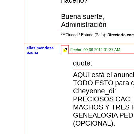
hacerlo?
Buena suerte,
Administración
***Ciudad / Estado (País):
Directorio.c
elias mendoza
Fecha:
09-06-2012 01:37 AM
ozuna
quote:
AQUI está el anun
TODO ESTO para qu
Cheyenne_di:
PRECIOSOS CAC
MACHOS Y TRES 
GENEALOGIA PED
(OPCIONAL).