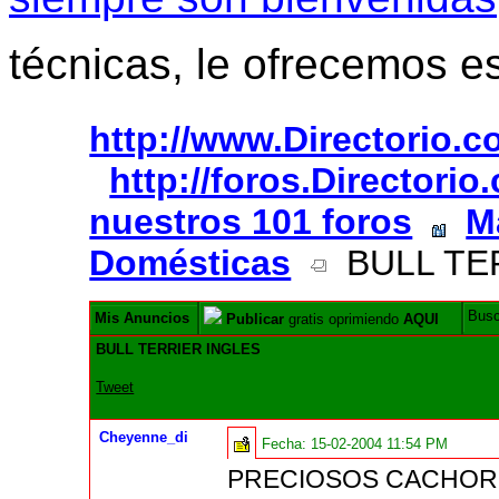
técnicas, le ofrecemos e
http://www.Directorio.
http://foros.Directori
nuestros 101 foros
M
Domésticas
BULL TE
Bus
Mis Anuncios
Publicar
gratis oprimiendo
AQUI
BULL TERRIER INGLES
Tweet
Cheyenne_di
Fecha:
15-02-2004 11:54 PM
PRECIOSOS CACHOR