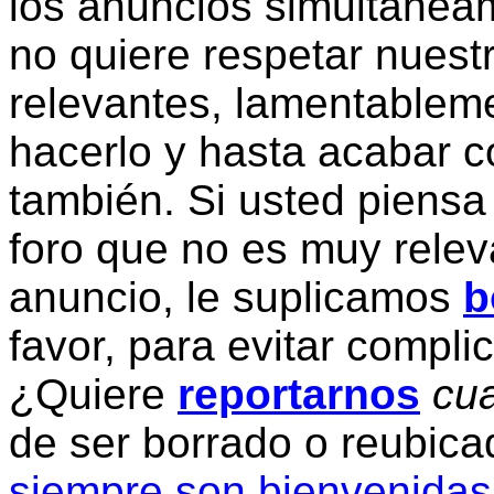
los anuncios simultanea
no quiere respetar nuestr
relevantes, lamentablem
hacerlo y hasta acabar c
también. Si usted piensa
foro que no es muy relev
anuncio, le suplicamos
b
favor, para evitar compli
¿Quiere
reportarnos
cua
de ser borrado o reubic
siempre son bienvenidas