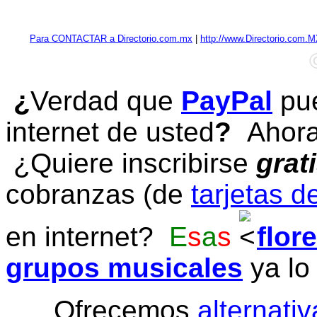
Para CONTACTAR a Directorio.com.mx
|
http://www.Directorio.com.
¿
Verdad que
PayPal
pue
internet de usted
?
Ahora 
¿Quiere inscribirse
grat
cobranzas (de
tarjetas d
en internet?
E
s
a
s
flor
grupos musicales
ya lo
Ofrecemos
alternativ