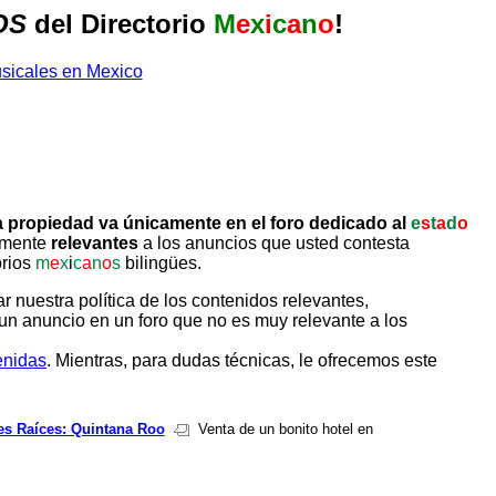
OS
del Directorio
M
e
x
i
c
a
n
o
!
 propiedad va únicamente en el foro dedicado al
e
s
t
a
d
o
tamente
relevantes
a los anuncios que usted contesta
orios
m
e
x
i
c
a
n
o
s
bilingües.
uestra política de los contenidos relevantes,
un anuncio en un foro que no es muy relevante a los
enidas
. Mientras, para dudas técnicas, le ofrecemos este
es Raíces: Quintana Roo
Venta de un bonito hotel en