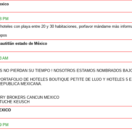
xico
58 PM
 hoteles con playa entre 20 y 30 habitaciones, porfavor mándame màs infor
mpos
autitlán estado de México
13 AM
S NO PIERDAN SU TIEMPO ! NOSOTROS ESTAMOS NOMBRADOS BAJ
ORTAFOLIO DE HOTELES BOUTIQUE PETITE DE LUJO Y HOTELES 5 
REPUBLICA MEXICANA.
UXURY BROKERS CANCUN MEXICO
RTUCHE KEUSCH
EXICO
09 PM