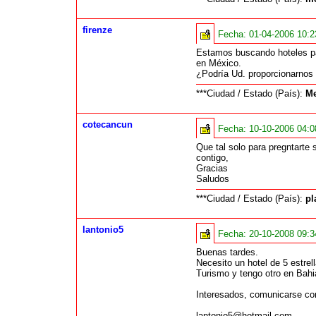
firenze
Fecha:
01-04-2006 10:
Estamos buscando hoteles pa
en México.
¿Podría Ud. proporcionarnos 
***Ciudad / Estado (País):
Me
cotecancun
Fecha:
10-10-2006 04:
Que tal solo para pregntarte s
contigo,
Gracias
Saludos
***Ciudad / Estado (País):
pl
lantonio5
Fecha:
20-10-2008 09:
Buenas tardes.
Necesito un hotel de 5 estre
Turismo y tengo otro en Bahi
Interesados, comunicarse con
lantonio5@hotmail.com