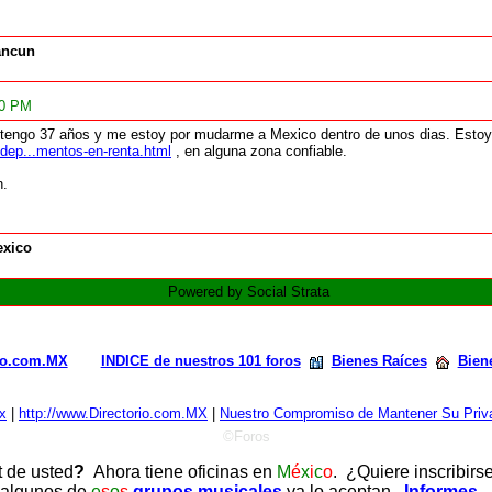
ancun
00 PM
y tengo 37 años y me estoy por mudarme a Mexico dentro de unos dias. Esto
dep...mentos-en-renta.html
, en alguna zona confiable.
n.
xico
Powered by Social Strata
rio.com.MX
INDICE de nuestros 101 foros
Bienes Raíces
Bien
x
|
http://www.Directorio.com.MX
|
Nuestro Compromiso de Mantener Su Priva
©Foros
t de usted
?
Ahora tiene oficinas en
M
é
x
i
c
o
. ¿Quiere inscribirs
 algunos de
e
s
o
s
grupos musicales
ya lo aceptan.
Informes