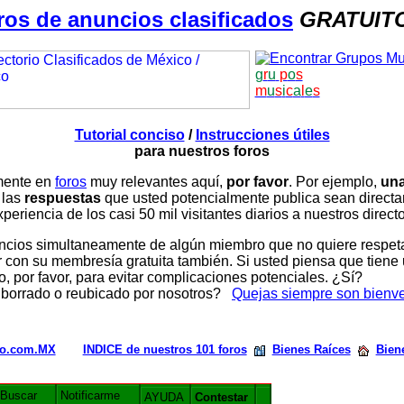
ros de anuncios clasificados
GRATUIT
g
r
u
p
o
s
m
u
s
i
c
a
l
e
s
Tutorial conciso
/
Instrucciones útiles
para nuestros foros
amente en
foros
muy relevantes aquí,
por favor
. Por ejemplo,
una
 las
respuestas
que usted potencialmente publica sean direc
periencia de los casi 50 mil visitantes diarios a nuestros direct
ios simultaneamente de algún miembro que no quiere respetar n
con su membresía gratuita también. Si usted piensa que tiene 
, por favor, para evitar complicaciones potenciales. ¿Sí?
 borrado o reubicado por nosotros?
Quejas siempre son bienv
rio.com.MX
INDICE de nuestros 101 foros
Bienes Raíces
Bien
Buscar
Notificarme
AYUDA
Contestar