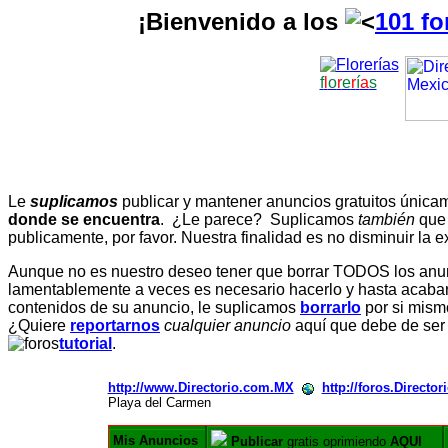
¡Bienvenido a los
101 fo
f
l
o
r
e
r
í
a
s
Le
suplicamos
publicar y mantener anuncios gratuitos únic
donde se encuentra
. ¿Le parece? Suplicamos
también
que
publicamente, por favor. Nuestra finalidad es no disminuir la ex
Aunque no es nuestro deseo tener que borrar TODOS los anunc
lamentablemente a veces es necesario hacerlo y hasta acabar 
contenidos de su anuncio, le suplicamos
borrarlo
por si mismo
¿Quiere
reportarnos
cualquier anuncio
aquí que debe de ser
tutorial
.
http://www.Directorio.com.MX
http://foros.Directo
Playa del Carmen
Mis Anuncios
Publicar
gratis oprimiendo
AQUI