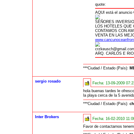
quote:
AQUI está el anunci
SEÑORES INVERSIO
LOS HOTELES QUE
CONTAMOS CON AMP
VENTA EN LAS MEJ
www.cancunoceanfron
crzkeusch@gmail.
ARQ. CARLOS E RI
***Ciudad / Estado (País):
M
sergio rosado
Fecha:
13-09-2009 07:
hola buenas tardes le ofresco
la playa cerca de la 5 avenid
***Ciudad / Estado (País):
ch
Inter Brokers
Fecha:
16-02-2010 11:
Favor de contactarnos tenem