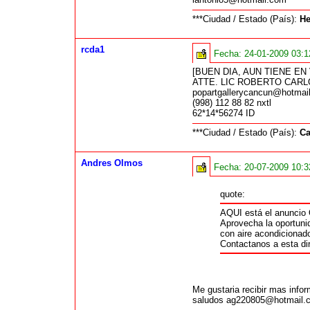
***Ciudad / Estado (País):
He
rcda1
Fecha:
24-01-2009 03:
[BUEN DIA, AUN TIENE E
ATTE. LIC ROBERTO CAR
popartgallerycancun@hotmai
(998) 112 88 82 nxtl
62*14*56274 ID
***Ciudad / Estado (País):
Ca
Andres Olmos
Fecha:
20-07-2009 10:
quote:
AQUI está el anunci
Aprovecha la oportunid
con aire acondicionado
Contactanos a esta di
Me gustaria recibir mas infor
saludos ag220805@hotmail.