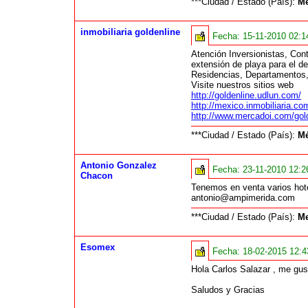
***Ciudad / Estado (País):
Me
inmobiliaria goldenline
Fecha:
15-11-2010 02:
Atención Inversionistas, Con
extensión de playa para el d
Residencias, Departamentos, 
Visite nuestros sitios web
http://goldenline.udlun.com/
http://mexico.inmobiliaria.co
http://www.mercadoi.com/gol
***Ciudad / Estado (País):
Mé
Antonio Gonzalez
Fecha:
23-11-2010 12:
Chacon
Tenemos en venta varios hot
antonio@ampimerida.com
***Ciudad / Estado (País):
Me
Esomex
Fecha:
18-02-2015 12:
Hola Carlos Salazar , me gust
Saludos y Gracias