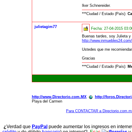
Iker Schnereider.
***Ciudad / Estado (País):
C
julietagim77
Fecha:
27-04-2015 03:
Buenas tardes, soy Julieta 
http://www.inmuebles24.com/
Ustedes que me recomienda
Gracias
***Ciudad / Estado (País):
Me
http://www.Directorio.com.MX
http://foros.Directo
Playa del Carmen
Para CONTACTAR a Directorio.com.m
¿
Verdad que
PayPal
puede aumentar los ingresos en interne
crédito
y de
débito
bancario
) en internet?
E
s
a
s
florerías
y