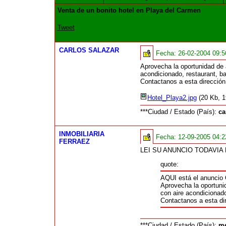
Venta de un bonito hotel en Playa del Carmen
Tweet
CARLOS SALAZAR
Fecha:
26-02-2004 09:
Aprovecha la oportunidad de a
acondicionado, restaurant, b
Contactanos a esta direcció
Hotel_Playa2.jpg
(20 Kb, 1
***Ciudad / Estado (País):
ca
INMOBILIARIA
Fecha:
12-09-2005 04:
FERRAEZ
LEI SU ANUNCIO TODAVIA E
quote:
AQUI está el anunci
Aprovecha la oportunid
con aire acondicionado
Contactanos a esta di
***Ciudad / Estado (País):
me