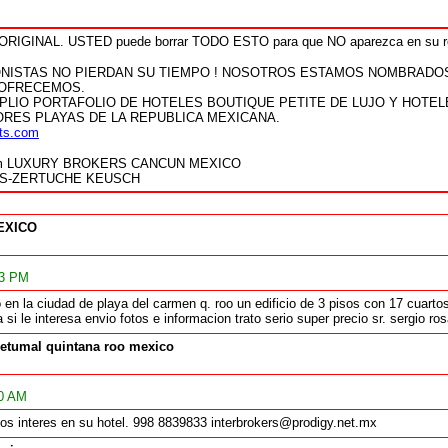
o ORIGINAL. USTED puede borrar TODO ESTO para que NO aparezca en su
NISTAS NO PIERDAN SU TIEMPO ! NOSOTROS ESTAMOS NOMBRADO
 OFRECEMOS.
LIO PORTAFOLIO DE HOTELES BOUTIQUE PETITE DE LUJO Y HOTEL
ORES PLAYAS DE LA REPUBLICA MEXICANA.
ts.com
com LUXURY BROKERS CANCUN MEXICO
OS-ZERTUCHE KEUSCH
EXICO
23 PM
 en la ciudad de playa del carmen q. roo un edificio de 3 pisos con 17 cuart
a si le interesa envio fotos e informacion trato serio super precio sr. sergi
etumal quintana roo mexico
00 AM
os interes en su hotel. 998 8839833 interbrokers@prodigy.net.mx