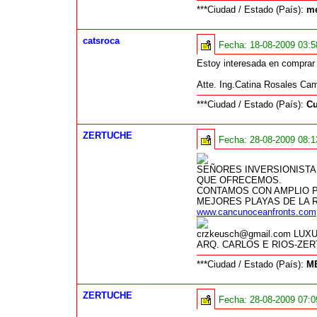
***Ciudad / Estado (País):
me
catsroca
Fecha:
18-08-2009 03:
Estoy interesada en comprar
Atte. Ing.Catina Rosales Ca
***Ciudad / Estado (País):
Cu
ZERTUCHE
Fecha:
28-08-2009 08:
SEÑORES INVERSIONISTA
QUE OFRECEMOS.
CONTAMOS CON AMPLIO P
MEJORES PLAYAS DE LA 
www.cancunoceanfronts.com
crzkeusch@gmail.com L
ARQ. CARLOS E RIOS-ZE
***Ciudad / Estado (País):
M
ZERTUCHE
Fecha:
28-08-2009 07: