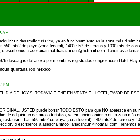
56 AM
dquirir un desarrollo turístico, ya en funcionamiento en la zona más dinámic
ar, 550 mts2 de playa (zona federal), 1400mts2 de terreno y 1000 mts de cons
n, o escribenos a asesoriainmobiliariacancun@hotmail.com. Tenemos además o
979 descargas del anexo por miembros registrados e ingresados) Hotel Play
ncun quintana roo mexico
22 PM
L DIA DE HOY,SI TODAVIA TIENE EN VENTA EL HOTEL,FAVOR DE ESCRIBIR
o ORIGINAL. USTED puede borrar TODO ESTO para que NO aparezca en su
ad de adquirir un desarrollo turístico, ya en funcionamiento en la zona más 
, restaurant, bar, 550 mts2 de playa (zona federal), 1400mts2 de terreno y 1
rección, o escribenos a asesoriainmobiliariacancun@hotmail.com. Tenemos a
rida yucatan