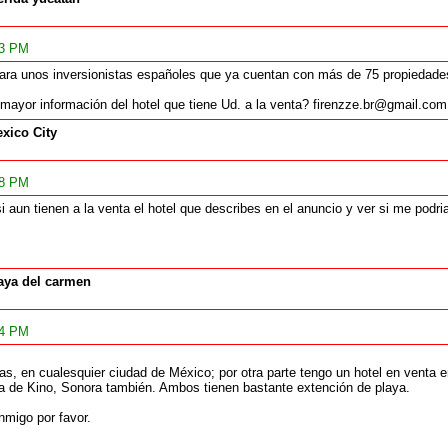
23 PM
ra unos inversionistas españoles que ya cuentan con más de 75 propiedade
mayor información del hotel que tiene Ud. a la venta? firenzze.br@gmail.com 
xico City
08 PM
i aun tienen a la venta el hotel que describes en el anuncio y ver si me podria
aya del carmen
34 PM
llas, en cualesquier ciudad de México; por otra parte tengo un hotel en venta
a de Kino, Sonora también. Ambos tienen bastante extención de playa.
migo por favor.