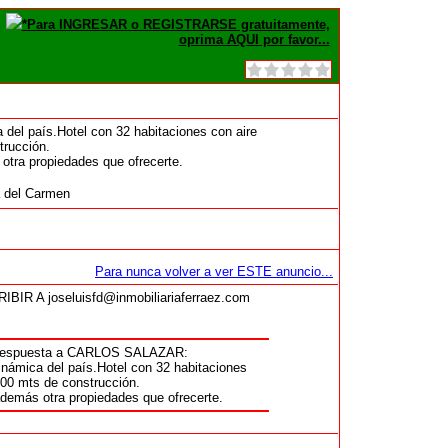
*Para INGRESAR o REGISTRARSE gratuitamente,
oprima AQUI por favor...
a del país.Hotel con 32 habitaciones con aire
trucción.
tra propiedades que ofrecerte.
a del Carmen
Para nunca volver a ver ESTE anuncio...
 A joseluisfd@inmobiliariaferraez.com
 respuesta a CARLOS SALAZAR:
dinámica del país.Hotel con 32 habitaciones
000 mts de construcción.
demás otra propiedades que ofrecerte.