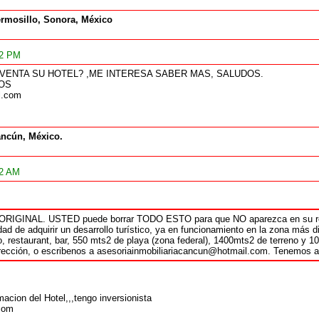
rmosillo, Sonora, México
12 PM
N VENTA SU HOTEL? ,ME INTERESA SABER MAS, SALUDOS.
LOS
l.com
ncún, México.
32 AM
o ORIGINAL. USTED puede borrar TODO ESTO para que NO aparezca en su
ad de adquirir un desarrollo turístico, ya en funcionamiento en la zona más 
, restaurant, bar, 550 mts2 de playa (zona federal), 1400mts2 de terreno y 1
rección, o escribenos a asesoriainmobiliariacancun@hotmail.com. Tenemos a
macion del Hotel,,,tengo inversionista
com