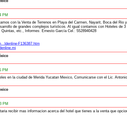
xico
14 PM
tamos con la Venta de Terrenos en Playa del Carmen, Nayarit, Boca del Rio 
esarrollo de grandes complejos turísticos. Al igual contamos con Hoteles de 3
Quintas, etc., Informes: Ernesto García Cel.: 5528940428
m...ldenline-F136387.htm
denline.mi
xico
26 PM
eles en la ciudad de Merida Yucatan Mexico, Comunicarse con el Lic. Anto
xico
43 PM
aria recibir mas informacion acerca del hotel que tienes a la venta que opcio