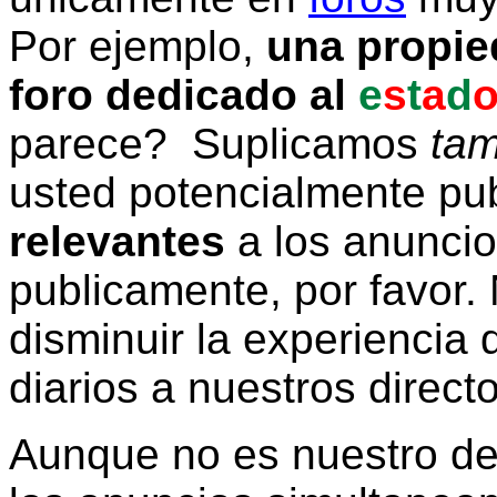
Por ejemplo,
una propie
foro dedicado al
e
s
t
a
d
parece? Suplicamos
tam
usted potencialmente pu
relevantes
a los anunci
publicamente, por favor. 
disminuir la experiencia d
diarios a nuestros direct
Aunque no es nuestro d