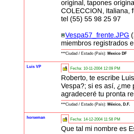
original, tapones origin
COLECCION, Italiana,
tel (55) 55 98 25 97
Vespa57_frente.JPG
(
miembros registrados 
***Ciudad / Estado (País):
Mexico DF
Luis VP
Fecha:
10-11-2004 12:09 PM
Roberto, te escribe Lui
Vespa?; si es así, ¿me 
agradeceré tu pronta re
***Ciudad / Estado (País):
México, D.F.
horseman
Fecha:
14-12-2004 11:58 PM
Que tal mi nombre es Es