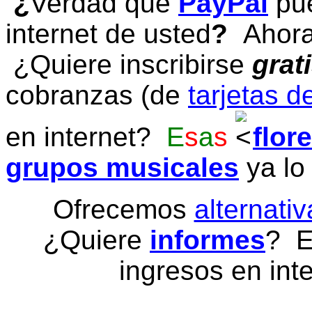
¿
Verdad que
PayPal
pue
internet de usted
?
Ahora 
¿Quiere inscribirse
grat
cobranzas (de
tarjetas d
en internet?
E
s
a
s
flor
grupos musicales
ya lo
Ofrecemos
alternativ
¿Quiere
informes
? E
ingresos en inte