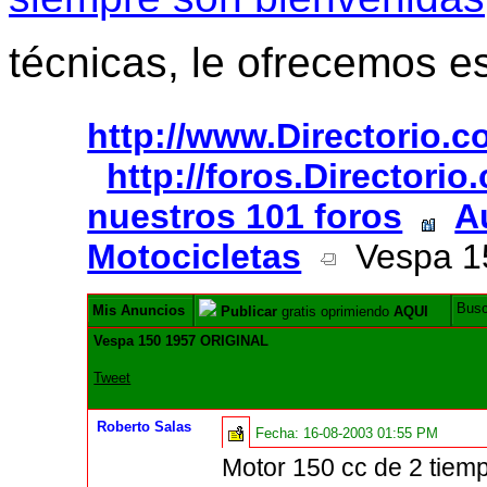
técnicas, le ofrecemos e
http://www.Directorio.
http://foros.Directori
nuestros 101 foros
A
Motocicletas
Vespa 1
Bus
Mis Anuncios
Publicar
gratis oprimiendo
AQUI
Vespa 150 1957 ORIGINAL
Tweet
Roberto Salas
Fecha:
16-08-2003 01:55 PM
Motor 150 cc de 2 tiemp