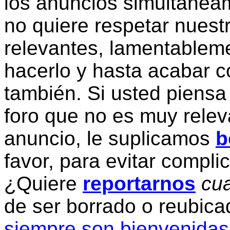
los anuncios simultanea
no quiere respetar nuestr
relevantes, lamentablem
hacerlo y hasta acabar c
también. Si usted piensa
foro que no es muy relev
anuncio, le suplicamos
b
favor, para evitar compli
¿Quiere
reportarnos
cua
de ser borrado o reubic
siempre son bienvenidas