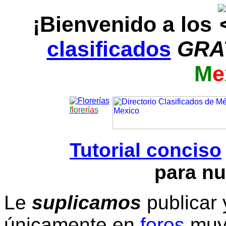
¡Bienvenido a los
clasificados
GRA
M
e
f
l
o
r
e
r
í
a
s
Tutorial conciso
para nu
Le
suplicamos
publicar 
únicamente en
foros
muy 