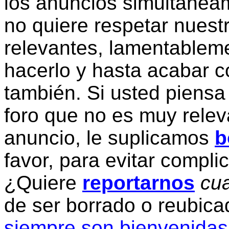
los anuncios simultanea
no quiere respetar nuestr
relevantes, lamentablem
hacerlo y hasta acabar c
también. Si usted piensa
foro que no es muy relev
anuncio, le suplicamos
b
favor, para evitar compli
¿Quiere
reportarnos
cua
de ser borrado o reubic
siempre son bienvenidas