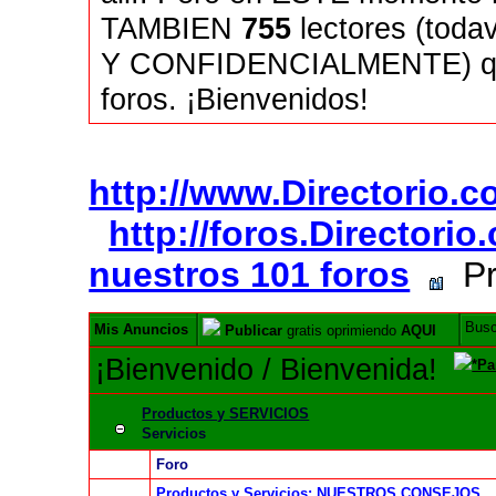
TAMBIEN
755
lectores (tod
Y CONFIDENCIALMENTE) quie
foros. ¡Bienvenidos!
http://www.Directorio.
http://foros.Directori
nuestros 101 foros
Pr
Bus
Mis Anuncios
Publicar
gratis oprimiendo
AQUI
¡Bienvenido / Bienvenida!
*Pa
Productos y SERVICIOS
Servicios
Foro
Productos y Servicios: NUESTROS CONSEJOS