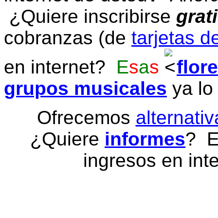
¿Quiere inscribirse
grat
cobranzas (de
tarjetas d
en internet?
E
s
a
s
flor
grupos musicales
ya lo
Ofrecemos
alternativ
¿Quiere
informes
? E
ingresos en inte