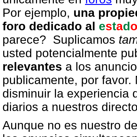
Por ejemplo,
una propie
foro dedicado al
e
s
t
a
d
parece? Suplicamos
tam
usted potencialmente pu
relevantes
a los anunci
publicamente, por favor. 
disminuir la experiencia d
diarios a nuestros direct
Aunque no es nuestro d