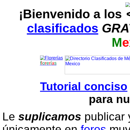
¡Bienvenido a los
clasificados
GRA
M
e
f
l
o
r
e
r
í
a
s
Tutorial conciso
para nu
Le
suplicamos
publicar 
únicamente en
foros
muy 